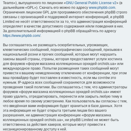
Teams»), выпущенного по лицензии «
GNU General Public License v2
» (в
дальнейшем «GPL»). Скачать его можно по адресу
www.phpbb.com
.
Ограничения лицензии GPL для программного обеспечения phpBB строго
связаны с организацией и поддержкой интернет-конференций, и phpBB
Limited не несёт ответственности за то, что администрация конференций
определяет в качестве допустимого содержания и/или поведения в них.
За дополнительной информацией о phpBB обращайтесь по адресу
https://www.phpbb.com/
.
Вы соглашаетесь не размещать оскорбительных, угрожающих,
клеветнических сообщений, порнографических сообщений, призывов к
национальной розни и прочих сообщений, которые могут нарушить
законы вашей страны, страны, которая предоставляет услуги хостинга
для форумов «форум магазина коллекционных орхидей orchids.ua» или
международное право. Попытки размещения таких сообщений могут
привести к вашему немедленному отключению от конференции, при этом
ваш провайдер будет поставлен в известность, если мы сочтём это
нужным. IP-адреса всех сообщений сохраняются для возможности
проведения такой политики. Вы соглашаетесь с тем, что администраторы
форумов «форум магазина коллекционных орхидей orchids.ua» имеют
право удалить, отредактировать, перенести или закрыть любую тему в
любое время по своему усмотрению. Как пользователь вы согласны с тем,
что введённая вами информация будет храниться в базе данных. Хотя
эта информация не будет открыта третьим лицам без вашего
разрешения, ни администрация конференции «форум магазина
коллекционных орхидей orchids.ua», ни phpBB Limited не может быть
ответственна за действия хакеров, которые могут привести к
несанкционированному доступу к ней.