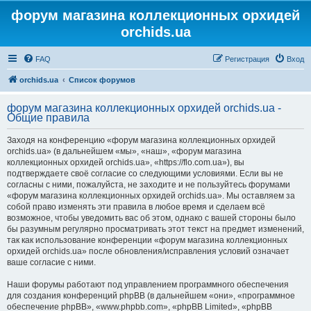
форум магазина коллекционных орхидей
orchids.ua
FAQ
Регистрация
Вход
orchids.ua
Список форумов
форум магазина коллекционных орхидей orchids.ua -
Общие правила
Заходя на конференцию «форум магазина коллекционных орхидей
orchids.ua» (в дальнейшем «мы», «наш», «форум магазина
коллекционных орхидей orchids.ua», «https://flo.com.ua»), вы
подтверждаете своё согласие со следующими условиями. Если вы не
согласны с ними, пожалуйста, не заходите и не пользуйтесь форумами
«форум магазина коллекционных орхидей orchids.ua». Мы оставляем за
собой право изменять эти правила в любое время и сделаем всё
возможное, чтобы уведомить вас об этом, однако с вашей стороны было
бы разумным регулярно просматривать этот текст на предмет изменений,
так как использование конференции «форум магазина коллекционных
орхидей orchids.ua» после обновления/исправления условий означает
ваше согласие с ними.
Наши форумы работают под управлением программного обеспечения
для создания конференций phpBB (в дальнейшем «они», «программное
обеспечение phpBB», «www.phpbb.com», «phpBB Limited», «phpBB