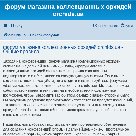
форум магазина коллекционных орхидей
orchids.ua
FAQ
Регистрация
Вход
orchids.ua
Список форумов
форум магазина коллекционных орхидей orchids.ua -
Общие правила
Заходя на конференцию «форум магазина коллекционных орхидей
orchids.ua» (в дальнейшем «мы», «наш», «форум магазина
коллекционных орхидей orchids.ua», «https://flo.com.ua»), вы
подтверждаете своё согласие со следующими условиями. Если вы не
согласны с ними, пожалуйста, не заходите и не пользуйтесь форумами
«форум магазина коллекционных орхидей orchids.ua». Мы оставляем за
собой право изменять эти правила в любое время и сделаем всё
возможное, чтобы уведомить вас об этом, однако с вашей стороны было
бы разумным регулярно просматривать этот текст на предмет изменений,
так как использование конференции «форум магазина коллекционных
орхидей orchids.ua» после обновления/исправления условий означает
ваше согласие с ними.
Наши форумы работают под управлением программного обеспечения
для создания конференций phpBB (в дальнейшем «они», «программное
обеспечение phpBB», «www.phpbb.com», «phpBB Limited», «phpBB