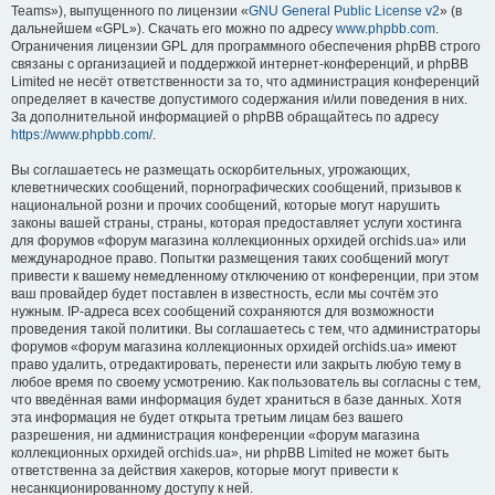
Teams»), выпущенного по лицензии «
GNU General Public License v2
» (в
дальнейшем «GPL»). Скачать его можно по адресу
www.phpbb.com
.
Ограничения лицензии GPL для программного обеспечения phpBB строго
связаны с организацией и поддержкой интернет-конференций, и phpBB
Limited не несёт ответственности за то, что администрация конференций
определяет в качестве допустимого содержания и/или поведения в них.
За дополнительной информацией о phpBB обращайтесь по адресу
https://www.phpbb.com/
.
Вы соглашаетесь не размещать оскорбительных, угрожающих,
клеветнических сообщений, порнографических сообщений, призывов к
национальной розни и прочих сообщений, которые могут нарушить
законы вашей страны, страны, которая предоставляет услуги хостинга
для форумов «форум магазина коллекционных орхидей orchids.ua» или
международное право. Попытки размещения таких сообщений могут
привести к вашему немедленному отключению от конференции, при этом
ваш провайдер будет поставлен в известность, если мы сочтём это
нужным. IP-адреса всех сообщений сохраняются для возможности
проведения такой политики. Вы соглашаетесь с тем, что администраторы
форумов «форум магазина коллекционных орхидей orchids.ua» имеют
право удалить, отредактировать, перенести или закрыть любую тему в
любое время по своему усмотрению. Как пользователь вы согласны с тем,
что введённая вами информация будет храниться в базе данных. Хотя
эта информация не будет открыта третьим лицам без вашего
разрешения, ни администрация конференции «форум магазина
коллекционных орхидей orchids.ua», ни phpBB Limited не может быть
ответственна за действия хакеров, которые могут привести к
несанкционированному доступу к ней.