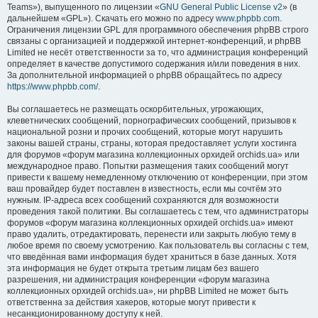
Teams»), выпущенного по лицензии «
GNU General Public License v2
» (в
дальнейшем «GPL»). Скачать его можно по адресу
www.phpbb.com
.
Ограничения лицензии GPL для программного обеспечения phpBB строго
связаны с организацией и поддержкой интернет-конференций, и phpBB
Limited не несёт ответственности за то, что администрация конференций
определяет в качестве допустимого содержания и/или поведения в них.
За дополнительной информацией о phpBB обращайтесь по адресу
https://www.phpbb.com/
.
Вы соглашаетесь не размещать оскорбительных, угрожающих,
клеветнических сообщений, порнографических сообщений, призывов к
национальной розни и прочих сообщений, которые могут нарушить
законы вашей страны, страны, которая предоставляет услуги хостинга
для форумов «форум магазина коллекционных орхидей orchids.ua» или
международное право. Попытки размещения таких сообщений могут
привести к вашему немедленному отключению от конференции, при этом
ваш провайдер будет поставлен в известность, если мы сочтём это
нужным. IP-адреса всех сообщений сохраняются для возможности
проведения такой политики. Вы соглашаетесь с тем, что администраторы
форумов «форум магазина коллекционных орхидей orchids.ua» имеют
право удалить, отредактировать, перенести или закрыть любую тему в
любое время по своему усмотрению. Как пользователь вы согласны с тем,
что введённая вами информация будет храниться в базе данных. Хотя
эта информация не будет открыта третьим лицам без вашего
разрешения, ни администрация конференции «форум магазина
коллекционных орхидей orchids.ua», ни phpBB Limited не может быть
ответственна за действия хакеров, которые могут привести к
несанкционированному доступу к ней.