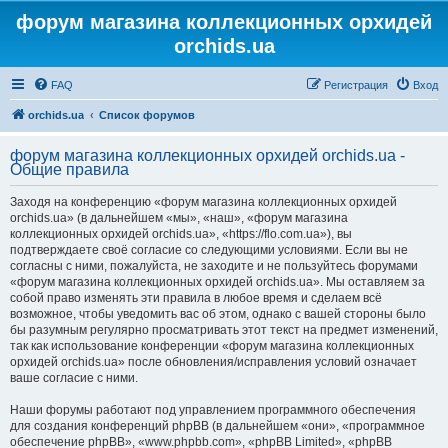
форум магазина коллекционных орхидей
orchids.ua
FAQ
Регистрация
Вход
orchids.ua
Список форумов
форум магазина коллекционных орхидей orchids.ua -
Общие правила
Заходя на конференцию «форум магазина коллекционных орхидей
orchids.ua» (в дальнейшем «мы», «наш», «форум магазина
коллекционных орхидей orchids.ua», «https://flo.com.ua»), вы
подтверждаете своё согласие со следующими условиями. Если вы не
согласны с ними, пожалуйста, не заходите и не пользуйтесь форумами
«форум магазина коллекционных орхидей orchids.ua». Мы оставляем за
собой право изменять эти правила в любое время и сделаем всё
возможное, чтобы уведомить вас об этом, однако с вашей стороны было
бы разумным регулярно просматривать этот текст на предмет изменений,
так как использование конференции «форум магазина коллекционных
орхидей orchids.ua» после обновления/исправления условий означает
ваше согласие с ними.
Наши форумы работают под управлением программного обеспечения
для создания конференций phpBB (в дальнейшем «они», «программное
обеспечение phpBB», «www.phpbb.com», «phpBB Limited», «phpBB