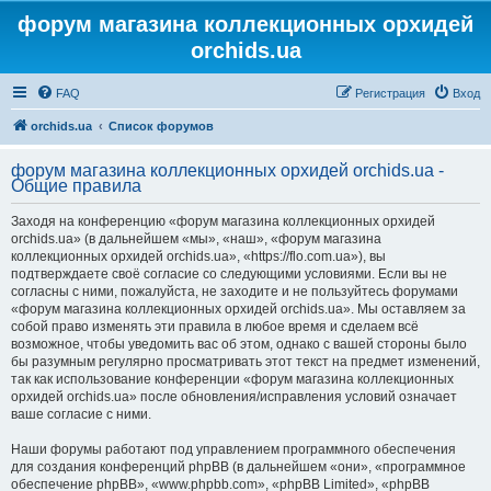
форум магазина коллекционных орхидей
orchids.ua
FAQ
Регистрация
Вход
orchids.ua
Список форумов
форум магазина коллекционных орхидей orchids.ua -
Общие правила
Заходя на конференцию «форум магазина коллекционных орхидей
orchids.ua» (в дальнейшем «мы», «наш», «форум магазина
коллекционных орхидей orchids.ua», «https://flo.com.ua»), вы
подтверждаете своё согласие со следующими условиями. Если вы не
согласны с ними, пожалуйста, не заходите и не пользуйтесь форумами
«форум магазина коллекционных орхидей orchids.ua». Мы оставляем за
собой право изменять эти правила в любое время и сделаем всё
возможное, чтобы уведомить вас об этом, однако с вашей стороны было
бы разумным регулярно просматривать этот текст на предмет изменений,
так как использование конференции «форум магазина коллекционных
орхидей orchids.ua» после обновления/исправления условий означает
ваше согласие с ними.
Наши форумы работают под управлением программного обеспечения
для создания конференций phpBB (в дальнейшем «они», «программное
обеспечение phpBB», «www.phpbb.com», «phpBB Limited», «phpBB