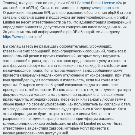
Teams»), выпущенного по лицензии «
GNU General Public License v2
» (в
дальнейшем «GPL»). Скачать его можно по адресу
www.phpbb.com
.
Ограничения лицензии GPL для программного обеспечения phpBB строго
связаны с организацией и поддержкой интернет-конференций, и phpBB
Limited не несёт ответственности за то, что администрация конференций
определяет в качестве допустимого содержания и/или поведения в них.
За дополнительной информацией о phpBB обращайтесь по адресу
https://www.phpbb.com/
.
Вы соглашаетесь не размещать оскорбительных, угрожающих,
клеветнических сообщений, порнографических сообщений, призывов к
национальной розни и прочих сообщений, которые могут нарушить
законы вашей страны, страны, которая предоставляет услуги хостинга
для форумов «форум магазина коллекционных орхидей orchids.ua» или
международное право. Попытки размещения таких сообщений могут
привести к вашему немедленному отключению от конференции, при этом
ваш провайдер будет поставлен в известность, если мы сочтём это
нужным. IP-адреса всех сообщений сохраняются для возможности
проведения такой политики. Вы соглашаетесь с тем, что администраторы
форумов «форум магазина коллекционных орхидей orchids.ua» имеют
право удалить, отредактировать, перенести или закрыть любую тему в
любое время по своему усмотрению. Как пользователь вы согласны с тем,
что введённая вами информация будет храниться в базе данных. Хотя
эта информация не будет открыта третьим лицам без вашего
разрешения, ни администрация конференции «форум магазина
коллекционных орхидей orchids.ua», ни phpBB Limited не может быть
ответственна за действия хакеров, которые могут привести к
несанкционированному доступу к ней.