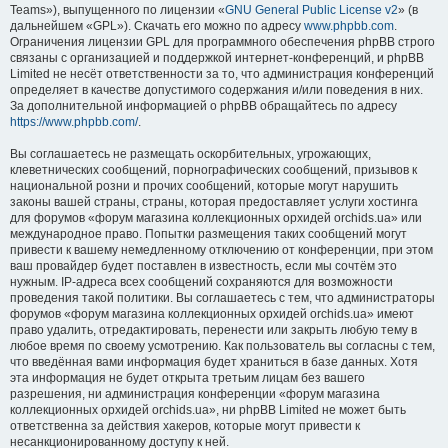
Teams»), выпущенного по лицензии «
GNU General Public License v2
» (в
дальнейшем «GPL»). Скачать его можно по адресу
www.phpbb.com
.
Ограничения лицензии GPL для программного обеспечения phpBB строго
связаны с организацией и поддержкой интернет-конференций, и phpBB
Limited не несёт ответственности за то, что администрация конференций
определяет в качестве допустимого содержания и/или поведения в них.
За дополнительной информацией о phpBB обращайтесь по адресу
https://www.phpbb.com/
.
Вы соглашаетесь не размещать оскорбительных, угрожающих,
клеветнических сообщений, порнографических сообщений, призывов к
национальной розни и прочих сообщений, которые могут нарушить
законы вашей страны, страны, которая предоставляет услуги хостинга
для форумов «форум магазина коллекционных орхидей orchids.ua» или
международное право. Попытки размещения таких сообщений могут
привести к вашему немедленному отключению от конференции, при этом
ваш провайдер будет поставлен в известность, если мы сочтём это
нужным. IP-адреса всех сообщений сохраняются для возможности
проведения такой политики. Вы соглашаетесь с тем, что администраторы
форумов «форум магазина коллекционных орхидей orchids.ua» имеют
право удалить, отредактировать, перенести или закрыть любую тему в
любое время по своему усмотрению. Как пользователь вы согласны с тем,
что введённая вами информация будет храниться в базе данных. Хотя
эта информация не будет открыта третьим лицам без вашего
разрешения, ни администрация конференции «форум магазина
коллекционных орхидей orchids.ua», ни phpBB Limited не может быть
ответственна за действия хакеров, которые могут привести к
несанкционированному доступу к ней.