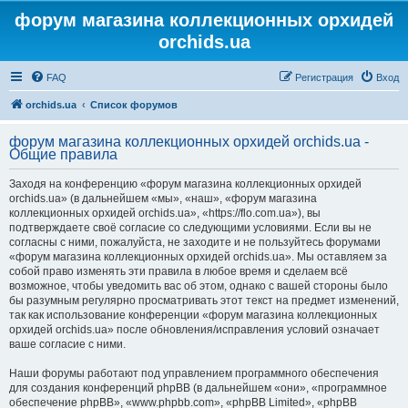
форум магазина коллекционных орхидей
orchids.ua
FAQ
Регистрация
Вход
orchids.ua
Список форумов
форум магазина коллекционных орхидей orchids.ua -
Общие правила
Заходя на конференцию «форум магазина коллекционных орхидей
orchids.ua» (в дальнейшем «мы», «наш», «форум магазина
коллекционных орхидей orchids.ua», «https://flo.com.ua»), вы
подтверждаете своё согласие со следующими условиями. Если вы не
согласны с ними, пожалуйста, не заходите и не пользуйтесь форумами
«форум магазина коллекционных орхидей orchids.ua». Мы оставляем за
собой право изменять эти правила в любое время и сделаем всё
возможное, чтобы уведомить вас об этом, однако с вашей стороны было
бы разумным регулярно просматривать этот текст на предмет изменений,
так как использование конференции «форум магазина коллекционных
орхидей orchids.ua» после обновления/исправления условий означает
ваше согласие с ними.
Наши форумы работают под управлением программного обеспечения
для создания конференций phpBB (в дальнейшем «они», «программное
обеспечение phpBB», «www.phpbb.com», «phpBB Limited», «phpBB