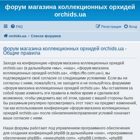
форум магазина коллекционных орхидей
orchids.ua
FAQ
Регистрация
Вход
orchids.ua
Список форумов
форум магазина коллекционных орхидей orchids.ua -
Общие правила
Заходя на конференцию «форум магазина коллекционных орхидей
orchids.ua» (в дальнейшем «мы», «наш», «форум магазина
коллекционных орхидей orchids.ua», «https://flo.com.ua»), вы
подтверждаете своё согласие со следующими условиями. Если вы не
согласны с ними, пожалуйста, не заходите и не пользуйтесь форумами
«форум магазина коллекционных орхидей orchids.ua». Мы оставляем за
собой право изменять эти правила в любое время и сделаем всё
возможное, чтобы уведомить вас об этом, однако с вашей стороны было
бы разумным регулярно просматривать этот текст на предмет изменений,
так как использование конференции «форум магазина коллекционных
орхидей orchids.ua» после обновления/исправления условий означает
ваше согласие с ними.
Наши форумы работают под управлением программного обеспечения
для создания конференций phpBB (в дальнейшем «они», «программное
обеспечение phpBB», «www.phpbb.com», «phpBB Limited», «phpBB