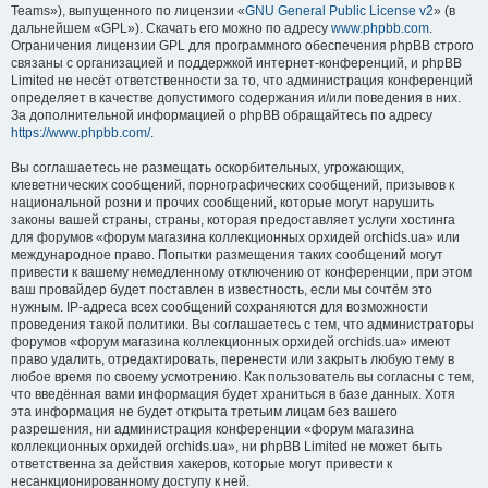
Teams»), выпущенного по лицензии «
GNU General Public License v2
» (в
дальнейшем «GPL»). Скачать его можно по адресу
www.phpbb.com
.
Ограничения лицензии GPL для программного обеспечения phpBB строго
связаны с организацией и поддержкой интернет-конференций, и phpBB
Limited не несёт ответственности за то, что администрация конференций
определяет в качестве допустимого содержания и/или поведения в них.
За дополнительной информацией о phpBB обращайтесь по адресу
https://www.phpbb.com/
.
Вы соглашаетесь не размещать оскорбительных, угрожающих,
клеветнических сообщений, порнографических сообщений, призывов к
национальной розни и прочих сообщений, которые могут нарушить
законы вашей страны, страны, которая предоставляет услуги хостинга
для форумов «форум магазина коллекционных орхидей orchids.ua» или
международное право. Попытки размещения таких сообщений могут
привести к вашему немедленному отключению от конференции, при этом
ваш провайдер будет поставлен в известность, если мы сочтём это
нужным. IP-адреса всех сообщений сохраняются для возможности
проведения такой политики. Вы соглашаетесь с тем, что администраторы
форумов «форум магазина коллекционных орхидей orchids.ua» имеют
право удалить, отредактировать, перенести или закрыть любую тему в
любое время по своему усмотрению. Как пользователь вы согласны с тем,
что введённая вами информация будет храниться в базе данных. Хотя
эта информация не будет открыта третьим лицам без вашего
разрешения, ни администрация конференции «форум магазина
коллекционных орхидей orchids.ua», ни phpBB Limited не может быть
ответственна за действия хакеров, которые могут привести к
несанкционированному доступу к ней.