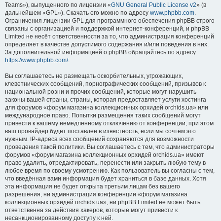
Teams»), выпущенного по лицензии «
GNU General Public License v2
» (в
дальнейшем «GPL»). Скачать его можно по адресу
www.phpbb.com
.
Ограничения лицензии GPL для программного обеспечения phpBB строго
связаны с организацией и поддержкой интернет-конференций, и phpBB
Limited не несёт ответственности за то, что администрация конференций
определяет в качестве допустимого содержания и/или поведения в них.
За дополнительной информацией о phpBB обращайтесь по адресу
https://www.phpbb.com/
.
Вы соглашаетесь не размещать оскорбительных, угрожающих,
клеветнических сообщений, порнографических сообщений, призывов к
национальной розни и прочих сообщений, которые могут нарушить
законы вашей страны, страны, которая предоставляет услуги хостинга
для форумов «форум магазина коллекционных орхидей orchids.ua» или
международное право. Попытки размещения таких сообщений могут
привести к вашему немедленному отключению от конференции, при этом
ваш провайдер будет поставлен в известность, если мы сочтём это
нужным. IP-адреса всех сообщений сохраняются для возможности
проведения такой политики. Вы соглашаетесь с тем, что администраторы
форумов «форум магазина коллекционных орхидей orchids.ua» имеют
право удалить, отредактировать, перенести или закрыть любую тему в
любое время по своему усмотрению. Как пользователь вы согласны с тем,
что введённая вами информация будет храниться в базе данных. Хотя
эта информация не будет открыта третьим лицам без вашего
разрешения, ни администрация конференции «форум магазина
коллекционных орхидей orchids.ua», ни phpBB Limited не может быть
ответственна за действия хакеров, которые могут привести к
несанкционированному доступу к ней.