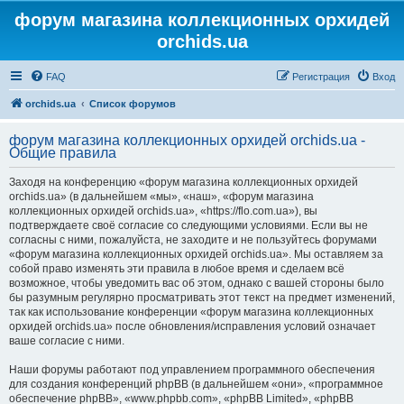
форум магазина коллекционных орхидей
orchids.ua
FAQ
Регистрация
Вход
orchids.ua
Список форумов
форум магазина коллекционных орхидей orchids.ua -
Общие правила
Заходя на конференцию «форум магазина коллекционных орхидей
orchids.ua» (в дальнейшем «мы», «наш», «форум магазина
коллекционных орхидей orchids.ua», «https://flo.com.ua»), вы
подтверждаете своё согласие со следующими условиями. Если вы не
согласны с ними, пожалуйста, не заходите и не пользуйтесь форумами
«форум магазина коллекционных орхидей orchids.ua». Мы оставляем за
собой право изменять эти правила в любое время и сделаем всё
возможное, чтобы уведомить вас об этом, однако с вашей стороны было
бы разумным регулярно просматривать этот текст на предмет изменений,
так как использование конференции «форум магазина коллекционных
орхидей orchids.ua» после обновления/исправления условий означает
ваше согласие с ними.
Наши форумы работают под управлением программного обеспечения
для создания конференций phpBB (в дальнейшем «они», «программное
обеспечение phpBB», «www.phpbb.com», «phpBB Limited», «phpBB