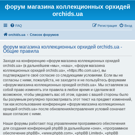
форум магазина коллекционных орхидей
orchids.ua
FAQ
Регистрация
Вход
orchids.ua
Список форумов
форум магазина коллекционных орхидей orchids.ua -
Общие правила
Заходя на конференцию «форум магазина коллекционных орхидей
orchids.ua» (в дальнейшем «мы», «наш», «форум магазина
коллекционных орхидей orchids.ua», «https://flo.com.ua»), вы
подтверждаете своё согласие со следующими условиями. Если вы не
согласны с ними, пожалуйста, не заходите и не пользуйтесь форумами
«форум магазина коллекционных орхидей orchids.ua». Мы оставляем за
собой право изменять эти правила в любое время и сделаем всё
возможное, чтобы уведомить вас об этом, однако с вашей стороны было
бы разумным регулярно просматривать этот текст на предмет изменений,
так как использование конференции «форум магазина коллекционных
орхидей orchids.ua» после обновления/исправления условий означает
ваше согласие с ними.
Наши форумы работают под управлением программного обеспечения
для создания конференций phpBB (в дальнейшем «они», «программное
обеспечение phpBB», «www.phpbb.com», «phpBB Limited», «phpBB