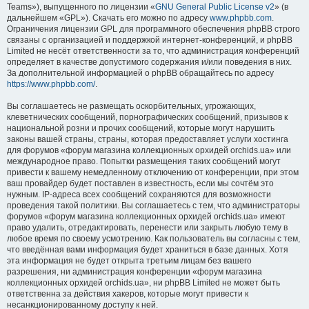
Teams»), выпущенного по лицензии «
GNU General Public License v2
» (в
дальнейшем «GPL»). Скачать его можно по адресу
www.phpbb.com
.
Ограничения лицензии GPL для программного обеспечения phpBB строго
связаны с организацией и поддержкой интернет-конференций, и phpBB
Limited не несёт ответственности за то, что администрация конференций
определяет в качестве допустимого содержания и/или поведения в них.
За дополнительной информацией о phpBB обращайтесь по адресу
https://www.phpbb.com/
.
Вы соглашаетесь не размещать оскорбительных, угрожающих,
клеветнических сообщений, порнографических сообщений, призывов к
национальной розни и прочих сообщений, которые могут нарушить
законы вашей страны, страны, которая предоставляет услуги хостинга
для форумов «форум магазина коллекционных орхидей orchids.ua» или
международное право. Попытки размещения таких сообщений могут
привести к вашему немедленному отключению от конференции, при этом
ваш провайдер будет поставлен в известность, если мы сочтём это
нужным. IP-адреса всех сообщений сохраняются для возможности
проведения такой политики. Вы соглашаетесь с тем, что администраторы
форумов «форум магазина коллекционных орхидей orchids.ua» имеют
право удалить, отредактировать, перенести или закрыть любую тему в
любое время по своему усмотрению. Как пользователь вы согласны с тем,
что введённая вами информация будет храниться в базе данных. Хотя
эта информация не будет открыта третьим лицам без вашего
разрешения, ни администрация конференции «форум магазина
коллекционных орхидей orchids.ua», ни phpBB Limited не может быть
ответственна за действия хакеров, которые могут привести к
несанкционированному доступу к ней.