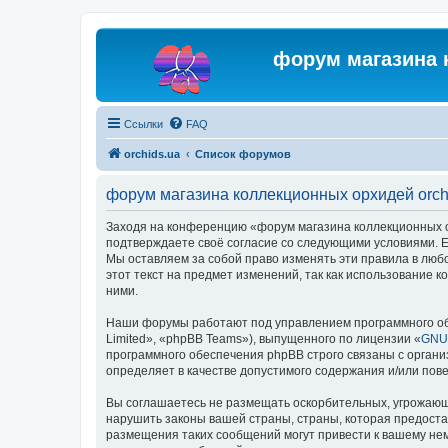
форум магазина 
Ссылки
FAQ
orchids.ua
Список форумов
форум магазина коллекционных орхидей orch
Заходя на конференцию «форум магазина коллекционных орх
подтверждаете своё согласие со следующими условиями. Ес
Мы оставляем за собой право изменять эти правила в люб
этот текст на предмет изменений, так как использование
ними.
Наши форумы работают под управлением программного об
Limited», «phpBB Teams»), выпущенного по лицензии «
GNU 
программного обеспечения phpBB строго связаны с органи
определяет в качестве допустимого содержания и/или по
Вы соглашаетесь не размещать оскорбительных, угрожающ
нарушить законы вашей страны, страны, которая предоста
размещения таких сообщений могут привести к вашему нем