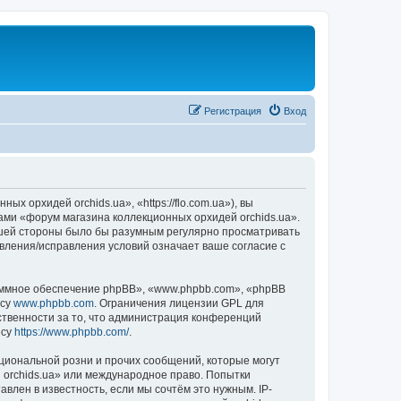
Регистрация
Вход
 орхидей orchids.ua», «https://flo.com.ua»), вы
ами «форум магазина коллекционных орхидей orchids.ua».
вашей стороны было бы разумным регулярно просматривать
овления/исправления условий означает ваше согласие с
ммное обеспечение phpBB», «www.phpbb.com», «phpBB
есу
www.phpbb.com
. Ограничения лицензии GPL для
ственности за то, что администрация конференций
есу
https://www.phpbb.com/
.
циональной розни и прочих сообщений, которые могут
 orchids.ua» или международное право. Попытки
лен в известность, если мы сочтём это нужным. IP-