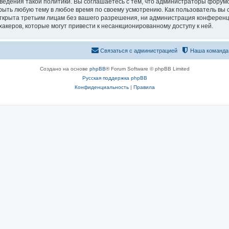
едения такой политики. Вы соглашаетесь с тем, что администраторы форумо
рыть любую тему в любое время по своему усмотрению. Как пользователь вы 
открыта третьим лицам без вашего разрешения, ни администрация конференц
хакеров, которые могут привести к несанкционированному доступу к ней.
Связаться с администрацией
Наша команда
Создано на основе
phpBB
® Forum Software © phpBB Limited
Русская поддержка phpBB
Конфиденциальность
|
Правила