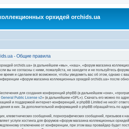
коллекционных орхидей orchids.ua
ids.ua - Общие правила
идей orchids.ua» (в дальнейшем «мы», «наш», «форум магазина коллекционных
ли вы не согласны с ними, пожалуйста, не заходите и не пользуйтесь форум
ое время и сделаем всё возможное, чтобы уведомить вас об этом, однако с 
 конференции «форум магазина коллекционных орхидей orchids.ua» после обн
еспечения для создания конференций phpBB (в дальнейшем «они», «програ
General Public License v2
» (в дальнейшем «GPL»). Скачать его можно по адр
зацией и поддержкой интернет-конференций, и phpBB Limited не несёт ответ
ведения в них. За дополнительной информацией о phpBB обращайтесь по адр
их, клеветнических сообщений, порнографических сообщений, призывов к на
вляет услуги хостинга для форумов «форум магазина коллекционных орхидей
едленному отключению от конференции, при этом ваш провайдер будет постав