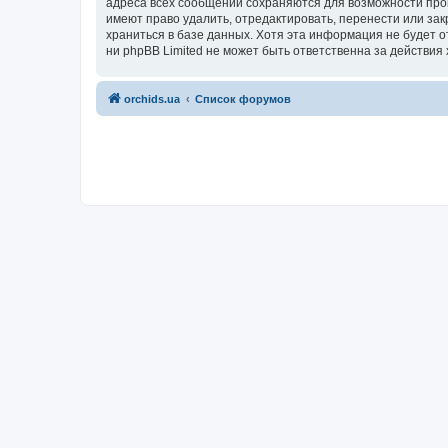
адреса всех сообщений сохраняются для возможности пров
имеют право удалить, отредактировать, перенести или зак
храниться в базе данных. Хотя эта информация не будет 
ни phpBB Limited не может быть ответственна за действия 
orchids.ua
Список форумов