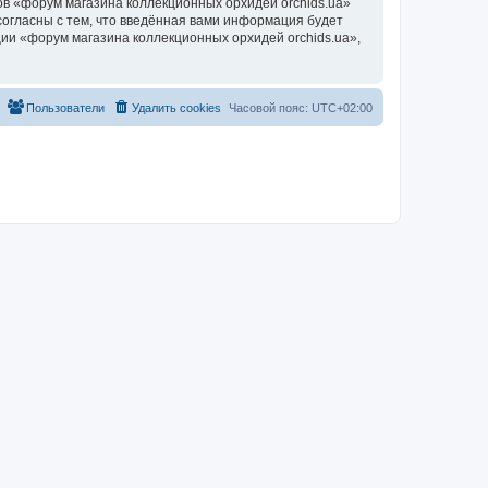
в «форум магазина коллекционных орхидей orchids.ua»
согласны с тем, что введённая вами информация будет
ии «форум магазина коллекционных орхидей orchids.ua»,
Пользователи
Удалить cookies
Часовой пояс:
UTC+02:00