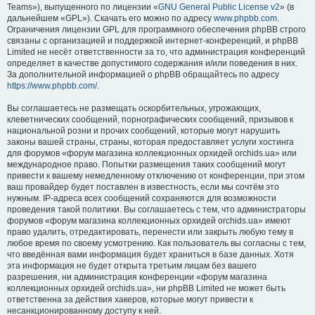
Teams»), выпущенного по лицензии «
GNU General Public License v2
» (в
дальнейшем «GPL»). Скачать его можно по адресу
www.phpbb.com
.
Ограничения лицензии GPL для программного обеспечения phpBB строго
связаны с организацией и поддержкой интернет-конференций, и phpBB
Limited не несёт ответственности за то, что администрация конференций
определяет в качестве допустимого содержания и/или поведения в них.
За дополнительной информацией о phpBB обращайтесь по адресу
https://www.phpbb.com/
.
Вы соглашаетесь не размещать оскорбительных, угрожающих,
клеветнических сообщений, порнографических сообщений, призывов к
национальной розни и прочих сообщений, которые могут нарушить
законы вашей страны, страны, которая предоставляет услуги хостинга
для форумов «форум магазина коллекционных орхидей orchids.ua» или
международное право. Попытки размещения таких сообщений могут
привести к вашему немедленному отключению от конференции, при этом
ваш провайдер будет поставлен в известность, если мы сочтём это
нужным. IP-адреса всех сообщений сохраняются для возможности
проведения такой политики. Вы соглашаетесь с тем, что администраторы
форумов «форум магазина коллекционных орхидей orchids.ua» имеют
право удалить, отредактировать, перенести или закрыть любую тему в
любое время по своему усмотрению. Как пользователь вы согласны с тем,
что введённая вами информация будет храниться в базе данных. Хотя
эта информация не будет открыта третьим лицам без вашего
разрешения, ни администрация конференции «форум магазина
коллекционных орхидей orchids.ua», ни phpBB Limited не может быть
ответственна за действия хакеров, которые могут привести к
несанкционированному доступу к ней.