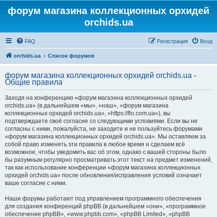
форум магазина коллекционных орхидей
orchids.ua
FAQ
Регистрация
Вход
orchids.ua
Список форумов
форум магазина коллекционных орхидей orchids.ua -
Общие правила
Заходя на конференцию «форум магазина коллекционных орхидей
orchids.ua» (в дальнейшем «мы», «наш», «форум магазина
коллекционных орхидей orchids.ua», «https://flo.com.ua»), вы
подтверждаете своё согласие со следующими условиями. Если вы не
согласны с ними, пожалуйста, не заходите и не пользуйтесь форумами
«форум магазина коллекционных орхидей orchids.ua». Мы оставляем за
собой право изменять эти правила в любое время и сделаем всё
возможное, чтобы уведомить вас об этом, однако с вашей стороны было
бы разумным регулярно просматривать этот текст на предмет изменений,
так как использование конференции «форум магазина коллекционных
орхидей orchids.ua» после обновления/исправления условий означает
ваше согласие с ними.
Наши форумы работают под управлением программного обеспечения
для создания конференций phpBB (в дальнейшем «они», «программное
обеспечение phpBB», «www.phpbb.com», «phpBB Limited», «phpBB