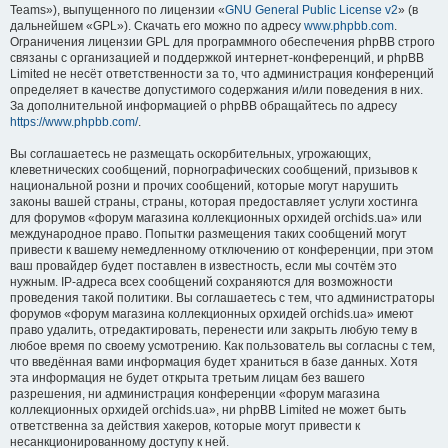
Teams»), выпущенного по лицензии «
GNU General Public License v2
» (в
дальнейшем «GPL»). Скачать его можно по адресу
www.phpbb.com
.
Ограничения лицензии GPL для программного обеспечения phpBB строго
связаны с организацией и поддержкой интернет-конференций, и phpBB
Limited не несёт ответственности за то, что администрация конференций
определяет в качестве допустимого содержания и/или поведения в них.
За дополнительной информацией о phpBB обращайтесь по адресу
https://www.phpbb.com/
.
Вы соглашаетесь не размещать оскорбительных, угрожающих,
клеветнических сообщений, порнографических сообщений, призывов к
национальной розни и прочих сообщений, которые могут нарушить
законы вашей страны, страны, которая предоставляет услуги хостинга
для форумов «форум магазина коллекционных орхидей orchids.ua» или
международное право. Попытки размещения таких сообщений могут
привести к вашему немедленному отключению от конференции, при этом
ваш провайдер будет поставлен в известность, если мы сочтём это
нужным. IP-адреса всех сообщений сохраняются для возможности
проведения такой политики. Вы соглашаетесь с тем, что администраторы
форумов «форум магазина коллекционных орхидей orchids.ua» имеют
право удалить, отредактировать, перенести или закрыть любую тему в
любое время по своему усмотрению. Как пользователь вы согласны с тем,
что введённая вами информация будет храниться в базе данных. Хотя
эта информация не будет открыта третьим лицам без вашего
разрешения, ни администрация конференции «форум магазина
коллекционных орхидей orchids.ua», ни phpBB Limited не может быть
ответственна за действия хакеров, которые могут привести к
несанкционированному доступу к ней.