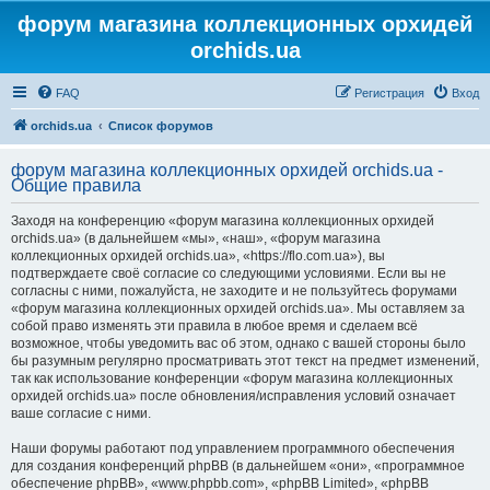
форум магазина коллекционных орхидей
orchids.ua
FAQ
Регистрация
Вход
orchids.ua
Список форумов
форум магазина коллекционных орхидей orchids.ua -
Общие правила
Заходя на конференцию «форум магазина коллекционных орхидей
orchids.ua» (в дальнейшем «мы», «наш», «форум магазина
коллекционных орхидей orchids.ua», «https://flo.com.ua»), вы
подтверждаете своё согласие со следующими условиями. Если вы не
согласны с ними, пожалуйста, не заходите и не пользуйтесь форумами
«форум магазина коллекционных орхидей orchids.ua». Мы оставляем за
собой право изменять эти правила в любое время и сделаем всё
возможное, чтобы уведомить вас об этом, однако с вашей стороны было
бы разумным регулярно просматривать этот текст на предмет изменений,
так как использование конференции «форум магазина коллекционных
орхидей orchids.ua» после обновления/исправления условий означает
ваше согласие с ними.
Наши форумы работают под управлением программного обеспечения
для создания конференций phpBB (в дальнейшем «они», «программное
обеспечение phpBB», «www.phpbb.com», «phpBB Limited», «phpBB