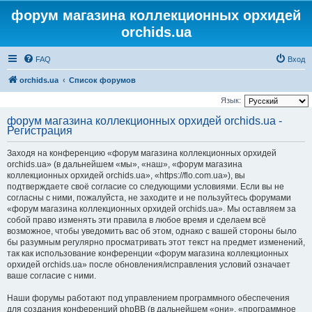
форум магазина коллекционных орхидей
orchids.ua
FAQ
Вход
orchids.ua
Список форумов
Язык:
форум магазина коллекционных орхидей orchids.ua -
Регистрация
Заходя на конференцию «форум магазина коллекционных орхидей
orchids.ua» (в дальнейшем «мы», «наш», «форум магазина
коллекционных орхидей orchids.ua», «https://flo.com.ua»), вы
подтверждаете своё согласие со следующими условиями. Если вы не
согласны с ними, пожалуйста, не заходите и не пользуйтесь форумами
«форум магазина коллекционных орхидей orchids.ua». Мы оставляем за
собой право изменять эти правила в любое время и сделаем всё
возможное, чтобы уведомить вас об этом, однако с вашей стороны было
бы разумным регулярно просматривать этот текст на предмет изменений,
так как использование конференции «форум магазина коллекционных
орхидей orchids.ua» после обновления/исправления условий означает
ваше согласие с ними.
Наши форумы работают под управлением программного обеспечения
для создания конференций phpBB (в дальнейшем «они», «программное