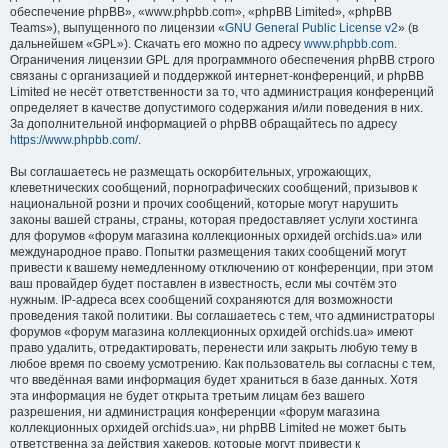
обеспечение phpBB», «www.phpbb.com», «phpBB Limited», «phpBB
Teams»), выпущенного по лицензии «
GNU General Public License v2
» (в
дальнейшем «GPL»). Скачать его можно по адресу
www.phpbb.com
.
Ограничения лицензии GPL для программного обеспечения phpBB строго
связаны с организацией и поддержкой интернет-конференций, и phpBB
Limited не несёт ответственности за то, что администрация конференций
определяет в качестве допустимого содержания и/или поведения в них.
За дополнительной информацией о phpBB обращайтесь по адресу
https://www.phpbb.com/
.
Вы соглашаетесь не размещать оскорбительных, угрожающих,
клеветнических сообщений, порнографических сообщений, призывов к
национальной розни и прочих сообщений, которые могут нарушить
законы вашей страны, страны, которая предоставляет услуги хостинга
для форумов «форум магазина коллекционных орхидей orchids.ua» или
международное право. Попытки размещения таких сообщений могут
привести к вашему немедленному отключению от конференции, при этом
ваш провайдер будет поставлен в известность, если мы сочтём это
нужным. IP-адреса всех сообщений сохраняются для возможности
проведения такой политики. Вы соглашаетесь с тем, что администраторы
форумов «форум магазина коллекционных орхидей orchids.ua» имеют
право удалить, отредактировать, перенести или закрыть любую тему в
любое время по своему усмотрению. Как пользователь вы согласны с тем,
что введённая вами информация будет храниться в базе данных. Хотя
эта информация не будет открыта третьим лицам без вашего
разрешения, ни администрация конференции «форум магазина
коллекционных орхидей orchids.ua», ни phpBB Limited не может быть
ответственна за действия хакеров, которые могут привести к