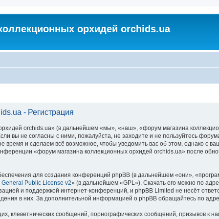
коллекционных орхидей orchids.ua
ds.ua - Регистрация
идей orchids.ua» (в дальнейшем «мы», «наш», «форум магазина коллекционных
ли вы не согласны с ними, пожалуйста, не заходите и не пользуйтесь форум
ое время и сделаем всё возможное, чтобы уведомить вас об этом, однако с 
 конференции «форум магазина коллекционных орхидей orchids.ua» после обн
еспечения для создания конференций phpBB (в дальнейшем «они», «програ
General Public License v2
» (в дальнейшем «GPL»). Скачать его можно по адр
зацией и поддержкой интернет-конференций, и phpBB Limited не несёт ответ
ведения в них. За дополнительной информацией о phpBB обращайтесь по адр
их, клеветнических сообщений, порнографических сообщений, призывов к на