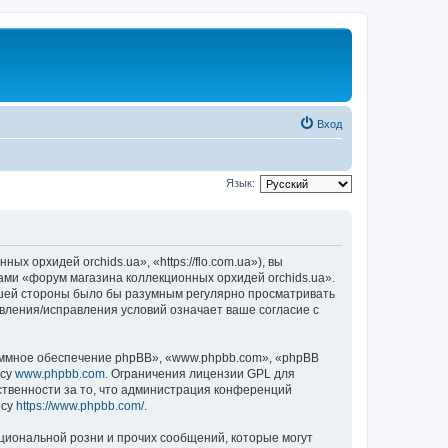
Вход
Язык:
 орхидей orchids.ua», «https://flo.com.ua»), вы
ами «форум магазина коллекционных орхидей orchids.ua».
вашей стороны было бы разумным регулярно просматривать
овления/исправления условий означает ваше согласие с
ммное обеспечение phpBB», «www.phpbb.com», «phpBB
есу
www.phpbb.com
. Ограничения лицензии GPL для
ственности за то, что администрация конференций
есу
https://www.phpbb.com/
.
циональной розни и прочих сообщений, которые могут