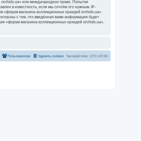
 orchids.ua» или международное право. Попытки
лен в известность, если мы сочтём это нужным. IP-
в «форум магазина коллекционных орхидей orchids.ua»
согласны с тем, что введённая вами информация будет
ии «форум магазина коллекционных орхидей orchids.ua»,
Пользователи
Удалить cookies
Часовой пояс:
UTC+02:00