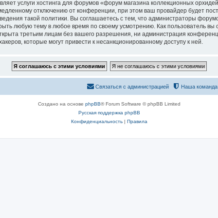
вляет услуги хостинга для форумов «форум магазина коллекционных орхидей
едленному отключению от конференции, при этом ваш провайдер будет постав
едения такой политики. Вы соглашаетесь с тем, что администраторы форумо
рыть любую тему в любое время по своему усмотрению. Как пользователь вы 
открыта третьим лицам без вашего разрешения, ни администрация конференц
хакеров, которые могут привести к несанкционированному доступу к ней.
Связаться с администрацией
Наша команда
Создано на основе
phpBB
® Forum Software © phpBB Limited
Русская поддержка phpBB
Конфиденциальность
|
Правила