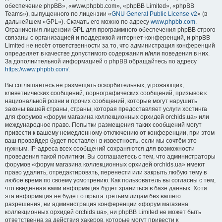
обеспечение phpBB», «www.phpbb.com», «phpBB Limited», «phpBB
Teams»), выпущенного по лицензии «
GNU General Public License v2
» (в
дальнейшем «GPL»). Скачать его можно по адресу
www.phpbb.com
.
Ограничения лицензии GPL для программного обеспечения phpBB строго
связаны с организацией и поддержкой интернет-конференций, и phpBB
Limited не несёт ответственности за то, что администрация конференций
определяет в качестве допустимого содержания и/или поведения в них.
За дополнительной информацией о phpBB обращайтесь по адресу
https://www.phpbb.com/
.
Вы соглашаетесь не размещать оскорбительных, угрожающих,
клеветнических сообщений, порнографических сообщений, призывов к
национальной розни и прочих сообщений, которые могут нарушить
законы вашей страны, страны, которая предоставляет услуги хостинга
для форумов «форум магазина коллекционных орхидей orchids.ua» или
международное право. Попытки размещения таких сообщений могут
привести к вашему немедленному отключению от конференции, при этом
ваш провайдер будет поставлен в известность, если мы сочтём это
нужным. IP-адреса всех сообщений сохраняются для возможности
проведения такой политики. Вы соглашаетесь с тем, что администраторы
форумов «форум магазина коллекционных орхидей orchids.ua» имеют
право удалить, отредактировать, перенести или закрыть любую тему в
любое время по своему усмотрению. Как пользователь вы согласны с тем,
что введённая вами информация будет храниться в базе данных. Хотя
эта информация не будет открыта третьим лицам без вашего
разрешения, ни администрация конференции «форум магазина
коллекционных орхидей orchids.ua», ни phpBB Limited не может быть
ответственна за действия хакеров, которые могут привести к