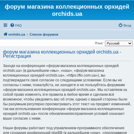
форум магазина коллекционных орхидей
orchids.ua
FAQ
Вход
orchids.ua
Список форумов
Язык:
форум магазина коллекционных орхидей orchids.ua -
Регистрация
Заходя на конференцию «форум магазина коллекционных орхидей
orchids.ua» (в дальнейшем «мы», «наш», «форум магазина
коллекционных орхидей orchids.ua», «https://flo.com.ua»), вы
подтверждаете своё согласие со следующими условиями. Если вы не
согласны с ними, пожалуйста, не заходите и не пользуйтесь форумами
«форум магазина коллекционных орхидей orchids.ua». Мы оставляем за
собой право изменять эти правила в любое время и сделаем всё
возможное, чтобы уведомить вас об этом, однако с вашей стороны было
бы разумным регулярно просматривать этот текст на предмет изменений,
так как использование конференции «форум магазина коллекционных
орхидей orchids.ua» после обновления/исправления условий означает
ваше согласие с ними.
Наши форумы работают под управлением программного обеспечения
для создания конференций phpBB (в дальнейшем «они», «программное