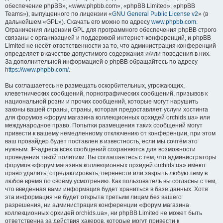
обеспечение phpBB», «www.phpbb.com», «phpBB Limited», «phpBB
Teams»), выпущенного по лицензии «
GNU General Public License v2
» (в
дальнейшем «GPL»). Скачать его можно по адресу
www.phpbb.com
.
Ограничения лицензии GPL для программного обеспечения phpBB строго
связаны с организацией и поддержкой интернет-конференций, и phpBB
Limited не несёт ответственности за то, что администрация конференций
определяет в качестве допустимого содержания и/или поведения в них.
За дополнительной информацией о phpBB обращайтесь по адресу
https://www.phpbb.com/
.
Вы соглашаетесь не размещать оскорбительных, угрожающих,
клеветнических сообщений, порнографических сообщений, призывов к
национальной розни и прочих сообщений, которые могут нарушить
законы вашей страны, страны, которая предоставляет услуги хостинга
для форумов «форум магазина коллекционных орхидей orchids.ua» или
международное право. Попытки размещения таких сообщений могут
привести к вашему немедленному отключению от конференции, при этом
ваш провайдер будет поставлен в известность, если мы сочтём это
нужным. IP-адреса всех сообщений сохраняются для возможности
проведения такой политики. Вы соглашаетесь с тем, что администраторы
форумов «форум магазина коллекционных орхидей orchids.ua» имеют
право удалить, отредактировать, перенести или закрыть любую тему в
любое время по своему усмотрению. Как пользователь вы согласны с тем,
что введённая вами информация будет храниться в базе данных. Хотя
эта информация не будет открыта третьим лицам без вашего
разрешения, ни администрация конференции «форум магазина
коллекционных орхидей orchids.ua», ни phpBB Limited не может быть
ответственна за действия хакеров, которые могут привести к