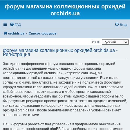
форум магазина коллекционных орхидей
orchids.ua
FAQ
Вход
orchids.ua
Список форумов
Язык:
форум магазина коллекционных орхидей orchids.ua -
Регистрация
Заходя на конференцию «форум магазина коллекционных орхидей
orchids.ua» (в дальнейшем «мы», «наш», «форум магазина
коллекционных орхидей orchids.ua», «https://flo.com.ua»), вы
подтверждаете своё согласие со следующими условиями. Если вы не
согласны с ними, пожалуйста, не заходите и не пользуйтесь форумами
«форум магазина коллекционных орхидей orchids.ua». Мы оставляем за
собой право изменять эти правила в любое время и сделаем всё
возможное, чтобы уведомить вас об этом, однако с вашей стороны было
бы разумным регулярно просматривать этот текст на предмет изменений,
так как использование конференции «форум магазина коллекционных
орхидей orchids.ua» после обновления/исправления условий означает
ваше согласие с ними.
Наши форумы работают под управлением программного обеспечения
для создания конференций phpBB (в дальнейшем «они», «программное