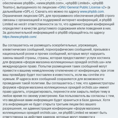
обеспечение phpBB», «www.phpbb.com», «phpBB Limited», «phpBB
Teams»), выпущенного по лицензии «
GNU General Public License v2
» (в
дальнейшем «GPL»). Скачать его можно по адресу
www.phpbb.com
.
Ограничения лицензии GPL для программного обеспечения phpBB строго
связаны с организацией и поддержкой интернет-конференций, и phpBB
Limited не несёт ответственности за то, что администрация конференций
определяет в качестве допустимого содержания и/или поведения в них.
За дополнительной информацией о phpBB обращайтесь по адресу
https://www.phpbb.com/
.
Вы соглашаетесь не размещать оскорбительных, угрожающих,
клеветнических сообщений, порнографических сообщений, призывов к
национальной розни и прочих сообщений, которые могут нарушить
законы вашей страны, страны, которая предоставляет услуги хостинга
для форумов «форум магазина коллекционных орхидей orchids.ua» или
международное право. Попытки размещения таких сообщений могут
привести к вашему немедленному отключению от конференции, при этом
ваш провайдер будет поставлен в известность, если мы сочтём это
нужным. IP-адреса всех сообщений сохраняются для возможности
проведения такой политики. Вы соглашаетесь с тем, что администраторы
форумов «форум магазина коллекционных орхидей orchids.ua» имеют
право удалить, отредактировать, перенести или закрыть любую тему в
любое время по своему усмотрению. Как пользователь вы согласны с тем,
что введённая вами информация будет храниться в базе данных. Хотя
эта информация не будет открыта третьим лицам без вашего
разрешения, ни администрация конференции «форум магазина
коллекционных орхидей orchids.ua», ни phpBB Limited не может быть
ответственна за действия хакеров, которые могут привести к