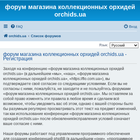
форум магазина коллекционных орхидей
orchids.ua
FAQ
Вход
orchids.ua
Список форумов
Язык:
форум магазина коллекционных орхидей orchids.ua -
Регистрация
Заходя на конференцию «форум магазина коллекционных орхидей
orchids.ua» (в дальнейшем «мы», «наш», «форум магазина
коллекционных орхидей orchids.ua», «https://flo.com.ua»), вы
подтверждаете своё согласие со следующими условиями. Если вы не
согласны с ними, пожалуйста, не заходите и не пользуйтесь форумами
«форум магазина коллекционных орхидей orchids.ua». Мы оставляем за
собой право изменять эти правила в любое время и сделаем всё
возможное, чтобы уведомить вас об этом, однако с вашей стороны было
бы разумным регулярно просматривать этот текст на предмет изменений,
так как использование конференции «форум магазина коллекционных
орхидей orchids.ua» после обновления/исправления условий означает
ваше согласие с ними.
Наши форумы работают под управлением программного обеспечения
для создания конференций phpBB (в дальнейшем «они», «программное