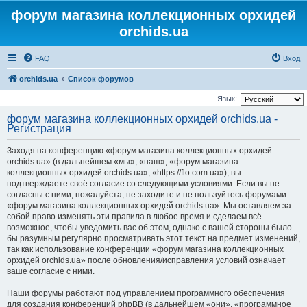
форум магазина коллекционных орхидей
orchids.ua
FAQ
Вход
orchids.ua
Список форумов
Язык:
форум магазина коллекционных орхидей orchids.ua -
Регистрация
Заходя на конференцию «форум магазина коллекционных орхидей
orchids.ua» (в дальнейшем «мы», «наш», «форум магазина
коллекционных орхидей orchids.ua», «https://flo.com.ua»), вы
подтверждаете своё согласие со следующими условиями. Если вы не
согласны с ними, пожалуйста, не заходите и не пользуйтесь форумами
«форум магазина коллекционных орхидей orchids.ua». Мы оставляем за
собой право изменять эти правила в любое время и сделаем всё
возможное, чтобы уведомить вас об этом, однако с вашей стороны было
бы разумным регулярно просматривать этот текст на предмет изменений,
так как использование конференции «форум магазина коллекционных
орхидей orchids.ua» после обновления/исправления условий означает
ваше согласие с ними.
Наши форумы работают под управлением программного обеспечения
для создания конференций phpBB (в дальнейшем «они», «программное