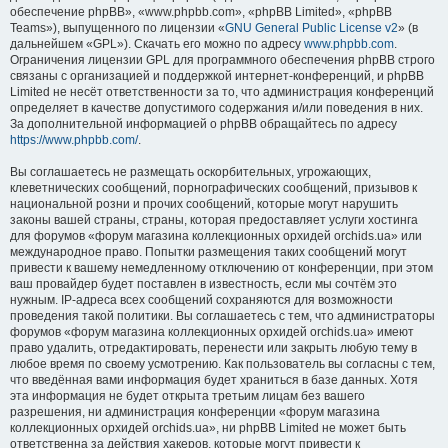
обеспечение phpBB», «www.phpbb.com», «phpBB Limited», «phpBB
Teams»), выпущенного по лицензии «
GNU General Public License v2
» (в
дальнейшем «GPL»). Скачать его можно по адресу
www.phpbb.com
.
Ограничения лицензии GPL для программного обеспечения phpBB строго
связаны с организацией и поддержкой интернет-конференций, и phpBB
Limited не несёт ответственности за то, что администрация конференций
определяет в качестве допустимого содержания и/или поведения в них.
За дополнительной информацией о phpBB обращайтесь по адресу
https://www.phpbb.com/
.
Вы соглашаетесь не размещать оскорбительных, угрожающих,
клеветнических сообщений, порнографических сообщений, призывов к
национальной розни и прочих сообщений, которые могут нарушить
законы вашей страны, страны, которая предоставляет услуги хостинга
для форумов «форум магазина коллекционных орхидей orchids.ua» или
международное право. Попытки размещения таких сообщений могут
привести к вашему немедленному отключению от конференции, при этом
ваш провайдер будет поставлен в известность, если мы сочтём это
нужным. IP-адреса всех сообщений сохраняются для возможности
проведения такой политики. Вы соглашаетесь с тем, что администраторы
форумов «форум магазина коллекционных орхидей orchids.ua» имеют
право удалить, отредактировать, перенести или закрыть любую тему в
любое время по своему усмотрению. Как пользователь вы согласны с тем,
что введённая вами информация будет храниться в базе данных. Хотя
эта информация не будет открыта третьим лицам без вашего
разрешения, ни администрация конференции «форум магазина
коллекционных орхидей orchids.ua», ни phpBB Limited не может быть
ответственна за действия хакеров, которые могут привести к