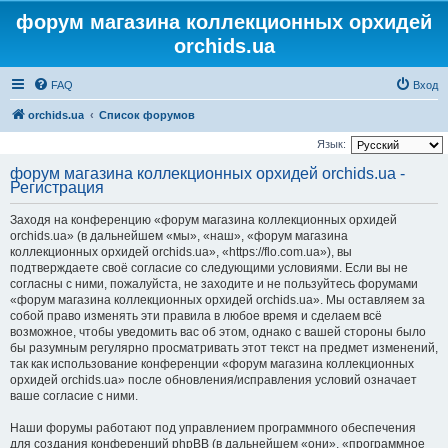
форум магазина коллекционных орхидей
orchids.ua
FAQ
Вход
orchids.ua
Список форумов
Язык:
форум магазина коллекционных орхидей orchids.ua -
Регистрация
Заходя на конференцию «форум магазина коллекционных орхидей
orchids.ua» (в дальнейшем «мы», «наш», «форум магазина
коллекционных орхидей orchids.ua», «https://flo.com.ua»), вы
подтверждаете своё согласие со следующими условиями. Если вы не
согласны с ними, пожалуйста, не заходите и не пользуйтесь форумами
«форум магазина коллекционных орхидей orchids.ua». Мы оставляем за
собой право изменять эти правила в любое время и сделаем всё
возможное, чтобы уведомить вас об этом, однако с вашей стороны было
бы разумным регулярно просматривать этот текст на предмет изменений,
так как использование конференции «форум магазина коллекционных
орхидей orchids.ua» после обновления/исправления условий означает
ваше согласие с ними.
Наши форумы работают под управлением программного обеспечения
для создания конференций phpBB (в дальнейшем «они», «программное