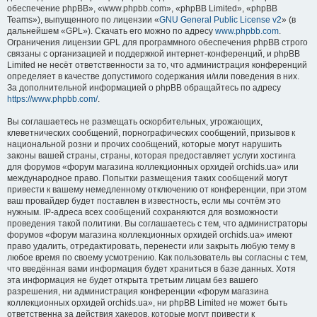
обеспечение phpBB», «www.phpbb.com», «phpBB Limited», «phpBB
Teams»), выпущенного по лицензии «
GNU General Public License v2
» (в
дальнейшем «GPL»). Скачать его можно по адресу
www.phpbb.com
.
Ограничения лицензии GPL для программного обеспечения phpBB строго
связаны с организацией и поддержкой интернет-конференций, и phpBB
Limited не несёт ответственности за то, что администрация конференций
определяет в качестве допустимого содержания и/или поведения в них.
За дополнительной информацией о phpBB обращайтесь по адресу
https://www.phpbb.com/
.
Вы соглашаетесь не размещать оскорбительных, угрожающих,
клеветнических сообщений, порнографических сообщений, призывов к
национальной розни и прочих сообщений, которые могут нарушить
законы вашей страны, страны, которая предоставляет услуги хостинга
для форумов «форум магазина коллекционных орхидей orchids.ua» или
международное право. Попытки размещения таких сообщений могут
привести к вашему немедленному отключению от конференции, при этом
ваш провайдер будет поставлен в известность, если мы сочтём это
нужным. IP-адреса всех сообщений сохраняются для возможности
проведения такой политики. Вы соглашаетесь с тем, что администраторы
форумов «форум магазина коллекционных орхидей orchids.ua» имеют
право удалить, отредактировать, перенести или закрыть любую тему в
любое время по своему усмотрению. Как пользователь вы согласны с тем,
что введённая вами информация будет храниться в базе данных. Хотя
эта информация не будет открыта третьим лицам без вашего
разрешения, ни администрация конференции «форум магазина
коллекционных орхидей orchids.ua», ни phpBB Limited не может быть
ответственна за действия хакеров, которые могут привести к