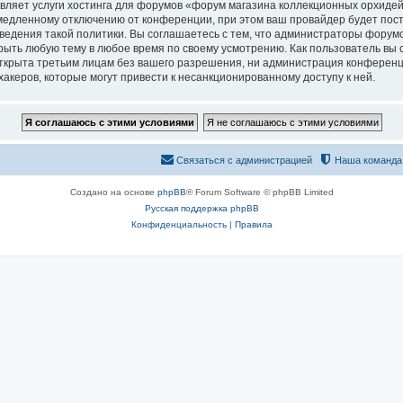
вляет услуги хостинга для форумов «форум магазина коллекционных орхидей
едленному отключению от конференции, при этом ваш провайдер будет постав
едения такой политики. Вы соглашаетесь с тем, что администраторы форумо
рыть любую тему в любое время по своему усмотрению. Как пользователь вы 
открыта третьим лицам без вашего разрешения, ни администрация конференц
хакеров, которые могут привести к несанкционированному доступу к ней.
Связаться с администрацией
Наша команда
Создано на основе
phpBB
® Forum Software © phpBB Limited
Русская поддержка phpBB
Конфиденциальность
|
Правила