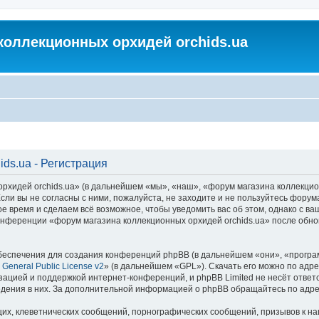
коллекционных орхидей orchids.ua
ds.ua - Регистрация
идей orchids.ua» (в дальнейшем «мы», «наш», «форум магазина коллекционных
ли вы не согласны с ними, пожалуйста, не заходите и не пользуйтесь форум
ое время и сделаем всё возможное, чтобы уведомить вас об этом, однако с 
 конференции «форум магазина коллекционных орхидей orchids.ua» после обн
еспечения для создания конференций phpBB (в дальнейшем «они», «програ
General Public License v2
» (в дальнейшем «GPL»). Скачать его можно по адр
зацией и поддержкой интернет-конференций, и phpBB Limited не несёт ответ
ведения в них. За дополнительной информацией о phpBB обращайтесь по адр
их, клеветнических сообщений, порнографических сообщений, призывов к на