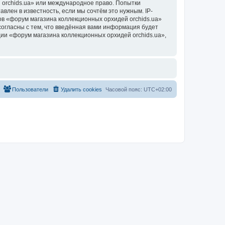
 orchids.ua» или международное право. Попытки
лен в известность, если мы сочтём это нужным. IP-
в «форум магазина коллекционных орхидей orchids.ua»
согласны с тем, что введённая вами информация будет
ии «форум магазина коллекционных орхидей orchids.ua»,
Пользователи
Удалить cookies
Часовой пояс:
UTC+02:00