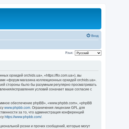
Вход
Язык:
 орхидей orchids.ua», «https://flo.com.ua»), вы
ами «форум магазина коллекционных орхидей orchids.ua».
вашей стороны было бы разумным регулярно просматривать
овления/исправления условий означает ваше согласие с
ммное обеспечение phpBB», «www.phpbb.com», «phpBB
есу
www.phpbb.com
. Ограничения лицензии GPL для
ственности за то, что администрация конференций
есу
https://www.phpbb.com/
.
циональной розни и прочих сообщений, которые могут