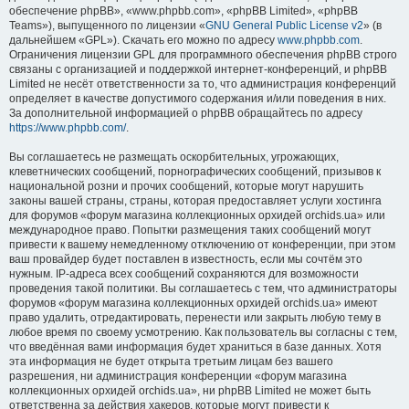
обеспечение phpBB», «www.phpbb.com», «phpBB Limited», «phpBB
Teams»), выпущенного по лицензии «
GNU General Public License v2
» (в
дальнейшем «GPL»). Скачать его можно по адресу
www.phpbb.com
.
Ограничения лицензии GPL для программного обеспечения phpBB строго
связаны с организацией и поддержкой интернет-конференций, и phpBB
Limited не несёт ответственности за то, что администрация конференций
определяет в качестве допустимого содержания и/или поведения в них.
За дополнительной информацией о phpBB обращайтесь по адресу
https://www.phpbb.com/
.
Вы соглашаетесь не размещать оскорбительных, угрожающих,
клеветнических сообщений, порнографических сообщений, призывов к
национальной розни и прочих сообщений, которые могут нарушить
законы вашей страны, страны, которая предоставляет услуги хостинга
для форумов «форум магазина коллекционных орхидей orchids.ua» или
международное право. Попытки размещения таких сообщений могут
привести к вашему немедленному отключению от конференции, при этом
ваш провайдер будет поставлен в известность, если мы сочтём это
нужным. IP-адреса всех сообщений сохраняются для возможности
проведения такой политики. Вы соглашаетесь с тем, что администраторы
форумов «форум магазина коллекционных орхидей orchids.ua» имеют
право удалить, отредактировать, перенести или закрыть любую тему в
любое время по своему усмотрению. Как пользователь вы согласны с тем,
что введённая вами информация будет храниться в базе данных. Хотя
эта информация не будет открыта третьим лицам без вашего
разрешения, ни администрация конференции «форум магазина
коллекционных орхидей orchids.ua», ни phpBB Limited не может быть
ответственна за действия хакеров, которые могут привести к