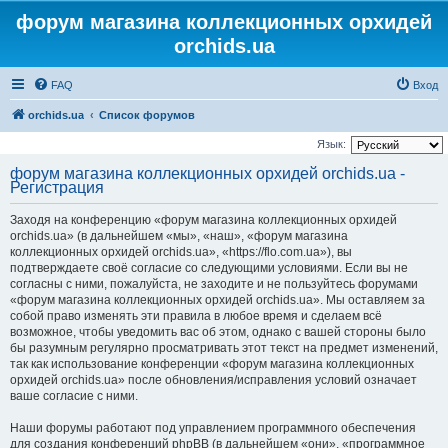
форум магазина коллекционных орхидей
orchids.ua
FAQ
Вход
orchids.ua
Список форумов
Язык:
форум магазина коллекционных орхидей orchids.ua -
Регистрация
Заходя на конференцию «форум магазина коллекционных орхидей
orchids.ua» (в дальнейшем «мы», «наш», «форум магазина
коллекционных орхидей orchids.ua», «https://flo.com.ua»), вы
подтверждаете своё согласие со следующими условиями. Если вы не
согласны с ними, пожалуйста, не заходите и не пользуйтесь форумами
«форум магазина коллекционных орхидей orchids.ua». Мы оставляем за
собой право изменять эти правила в любое время и сделаем всё
возможное, чтобы уведомить вас об этом, однако с вашей стороны было
бы разумным регулярно просматривать этот текст на предмет изменений,
так как использование конференции «форум магазина коллекционных
орхидей orchids.ua» после обновления/исправления условий означает
ваше согласие с ними.
Наши форумы работают под управлением программного обеспечения
для создания конференций phpBB (в дальнейшем «они», «программное