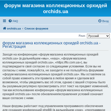
форум магазина коллекционных орхидей
orchids.ua
FAQ
Вход
orchids.ua
Список форумов
Язык:
форум магазина коллекционных орхидей orchids.ua -
Регистрация
Заходя на конференцию «форум магазина коллекционных орхидей
orchids.ua» (в дальнейшем «мы», «наш», «форум магазина
коллекционных орхидей orchids.ua», «https://flo.com.ua»), вы
подтверждаете своё согласие со следующими условиями. Если вы не
согласны с ними, пожалуйста, не заходите и не пользуйтесь форумами
«форум магазина коллекционных орхидей orchids.ua». Мы оставляем за
собой право изменять эти правила в любое время и сделаем всё
возможное, чтобы уведомить вас об этом, однако с вашей стороны было
бы разумным регулярно просматривать этот текст на предмет изменений,
так как использование конференции «форум магазина коллекционных
орхидей orchids.ua» после обновления/исправления условий означает
ваше согласие с ними.
Наши форумы работают под управлением программного обеспечения
для создания конференций phpBB (в дальнейшем «они», «программное