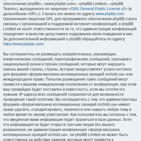
обеспечение phpBB», «www.phpbb.com», «phpBB Limited», «phpBB
Teams»), выпущенного по лицензии «
GNU General Public License v2
» (в
дальнейшем «GPL»). Скачать его можно по адресу
www.phpbb.com
.
Ограничения лицензии GPL для программного обеспечения phpBB строго
связаны с организацией и поддержкой интернет-конференций, и phpBB
Limited не несёт ответственности за то, что администрация конференций
определяет в качестве допустимого содержания и/или поведения в них.
За дополнительной информацией о phpBB обращайтесь по адресу
https://www.phpbb.com/
.
Вы соглашаетесь не размещать оскорбительных, угрожающих,
клеветнических сообщений, порнографических сообщений, призывов к
национальной розни и прочих сообщений, которые могут нарушить
законы вашей страны, страны, которая предоставляет услуги хостинга
для форумов «форум магазина коллекционных орхидей orchids.ua» или
международное право. Попытки размещения таких сообщений могут
привести к вашему немедленному отключению от конференции, при этом
ваш провайдер будет поставлен в известность, если мы сочтём это
нужным. IP-адреса всех сообщений сохраняются для возможности
проведения такой политики. Вы соглашаетесь с тем, что администраторы
форумов «форум магазина коллекционных орхидей orchids.ua» имеют
право удалить, отредактировать, перенести или закрыть любую тему в
любое время по своему усмотрению. Как пользователь вы согласны с тем,
что введённая вами информация будет храниться в базе данных. Хотя
эта информация не будет открыта третьим лицам без вашего
разрешения, ни администрация конференции «форум магазина
коллекционных орхидей orchids.ua», ни phpBB Limited не может быть
ответственна за действия хакеров, которые могут привести к