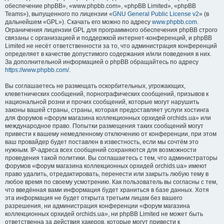
обеспечение phpBB», «www.phpbb.com», «phpBB Limited», «phpBB
Teams»), выпущенного по лицензии «
GNU General Public License v2
» (в
дальнейшем «GPL»). Скачать его можно по адресу
www.phpbb.com
.
Ограничения лицензии GPL для программного обеспечения phpBB строго
связаны с организацией и поддержкой интернет-конференций, и phpBB
Limited не несёт ответственности за то, что администрация конференций
определяет в качестве допустимого содержания и/или поведения в них.
За дополнительной информацией о phpBB обращайтесь по адресу
https://www.phpbb.com/
.
Вы соглашаетесь не размещать оскорбительных, угрожающих,
клеветнических сообщений, порнографических сообщений, призывов к
национальной розни и прочих сообщений, которые могут нарушить
законы вашей страны, страны, которая предоставляет услуги хостинга
для форумов «форум магазина коллекционных орхидей orchids.ua» или
международное право. Попытки размещения таких сообщений могут
привести к вашему немедленному отключению от конференции, при этом
ваш провайдер будет поставлен в известность, если мы сочтём это
нужным. IP-адреса всех сообщений сохраняются для возможности
проведения такой политики. Вы соглашаетесь с тем, что администраторы
форумов «форум магазина коллекционных орхидей orchids.ua» имеют
право удалить, отредактировать, перенести или закрыть любую тему в
любое время по своему усмотрению. Как пользователь вы согласны с тем,
что введённая вами информация будет храниться в базе данных. Хотя
эта информация не будет открыта третьим лицам без вашего
разрешения, ни администрация конференции «форум магазина
коллекционных орхидей orchids.ua», ни phpBB Limited не может быть
ответственна за действия хакеров, которые могут привести к