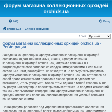
форум магазина коллекционных орхидей
orchids.ua
FAQ
Вход
orchids.ua
Список форумов
Язык:
форум магазина коллекционных орхидей orchids.ua -
Регистрация
Заходя на конференцию «форум магазина коллекционных орхидей
orchids.ua» (в дальнейшем «мы», «наш», «форум магазина
коллекционных орхидей orchids.ua», «https://flo.com.ua»), вы
подтверждаете своё согласие со следующими условиями. Если вы не
согласны с ними, пожалуйста, не заходите и не пользуйтесь форумами
«форум магазина коллекционных орхидей orchids.ua». Мы оставляем за
собой право изменять эти правила в любое время и сделаем всё
возможное, чтобы уведомить вас об этом, однако с вашей стороны было
бы разумным регулярно просматривать этот текст на предмет изменений,
так как использование конференции «форум магазина коллекционных
орхидей orchids.ua» после обновления/исправления условий означает
ваше согласие с ними.
Наши форумы работают под управлением программного обеспечения
для создания конференций phpBB (в дальнейшем «они», «программное