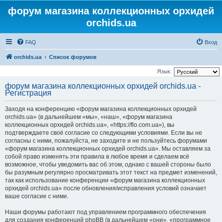
форум магазина коллекционных орхидей
orchids.ua
FAQ
Вход
orchids.ua
Список форумов
Язык:
форум магазина коллекционных орхидей orchids.ua -
Регистрация
Заходя на конференцию «форум магазина коллекционных орхидей
orchids.ua» (в дальнейшем «мы», «наш», «форум магазина
коллекционных орхидей orchids.ua», «https://flo.com.ua»), вы
подтверждаете своё согласие со следующими условиями. Если вы не
согласны с ними, пожалуйста, не заходите и не пользуйтесь форумами
«форум магазина коллекционных орхидей orchids.ua». Мы оставляем за
собой право изменять эти правила в любое время и сделаем всё
возможное, чтобы уведомить вас об этом, однако с вашей стороны было
бы разумным регулярно просматривать этот текст на предмет изменений,
так как использование конференции «форум магазина коллекционных
орхидей orchids.ua» после обновления/исправления условий означает
ваше согласие с ними.
Наши форумы работают под управлением программного обеспечения
для создания конференций phpBB (в дальнейшем «они», «программное