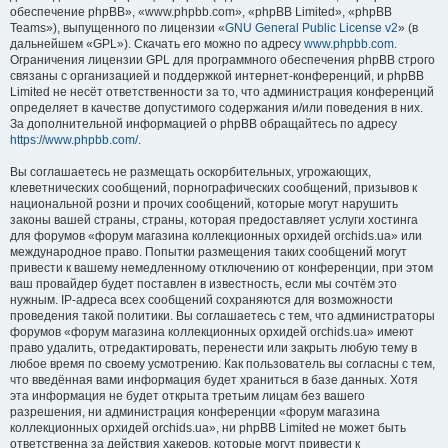
обеспечение phpBB», «www.phpbb.com», «phpBB Limited», «phpBB
Teams»), выпущенного по лицензии «
GNU General Public License v2
» (в
дальнейшем «GPL»). Скачать его можно по адресу
www.phpbb.com
.
Ограничения лицензии GPL для программного обеспечения phpBB строго
связаны с организацией и поддержкой интернет-конференций, и phpBB
Limited не несёт ответственности за то, что администрация конференций
определяет в качестве допустимого содержания и/или поведения в них.
За дополнительной информацией о phpBB обращайтесь по адресу
https://www.phpbb.com/
.
Вы соглашаетесь не размещать оскорбительных, угрожающих,
клеветнических сообщений, порнографических сообщений, призывов к
национальной розни и прочих сообщений, которые могут нарушить
законы вашей страны, страны, которая предоставляет услуги хостинга
для форумов «форум магазина коллекционных орхидей orchids.ua» или
международное право. Попытки размещения таких сообщений могут
привести к вашему немедленному отключению от конференции, при этом
ваш провайдер будет поставлен в известность, если мы сочтём это
нужным. IP-адреса всех сообщений сохраняются для возможности
проведения такой политики. Вы соглашаетесь с тем, что администраторы
форумов «форум магазина коллекционных орхидей orchids.ua» имеют
право удалить, отредактировать, перенести или закрыть любую тему в
любое время по своему усмотрению. Как пользователь вы согласны с тем,
что введённая вами информация будет храниться в базе данных. Хотя
эта информация не будет открыта третьим лицам без вашего
разрешения, ни администрация конференции «форум магазина
коллекционных орхидей orchids.ua», ни phpBB Limited не может быть
ответственна за действия хакеров, которые могут привести к