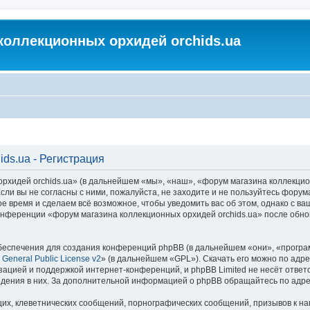
коллекционных орхидей orchids.ua
ds.ua - Регистрация
идей orchids.ua» (в дальнейшем «мы», «наш», «форум магазина коллекционных
ли вы не согласны с ними, пожалуйста, не заходите и не пользуйтесь форум
ое время и сделаем всё возможное, чтобы уведомить вас об этом, однако с 
 конференции «форум магазина коллекционных орхидей orchids.ua» после обн
еспечения для создания конференций phpBB (в дальнейшем «они», «програ
General Public License v2
» (в дальнейшем «GPL»). Скачать его можно по адр
зацией и поддержкой интернет-конференций, и phpBB Limited не несёт ответ
ведения в них. За дополнительной информацией о phpBB обращайтесь по адр
их, клеветнических сообщений, порнографических сообщений, призывов к на