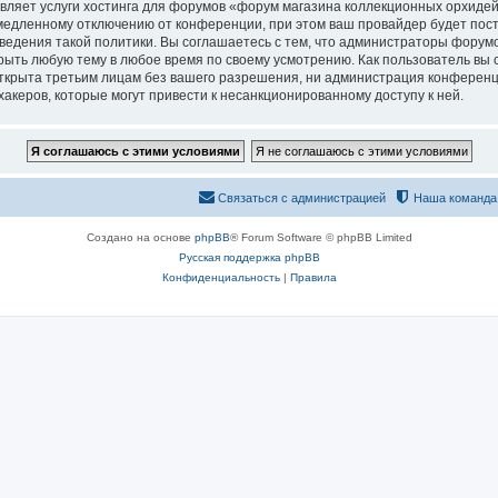
вляет услуги хостинга для форумов «форум магазина коллекционных орхидей
едленному отключению от конференции, при этом ваш провайдер будет постав
едения такой политики. Вы соглашаетесь с тем, что администраторы форумо
рыть любую тему в любое время по своему усмотрению. Как пользователь вы 
открыта третьим лицам без вашего разрешения, ни администрация конференц
хакеров, которые могут привести к несанкционированному доступу к ней.
Связаться с администрацией
Наша команда
Создано на основе
phpBB
® Forum Software © phpBB Limited
Русская поддержка phpBB
Конфиденциальность
|
Правила