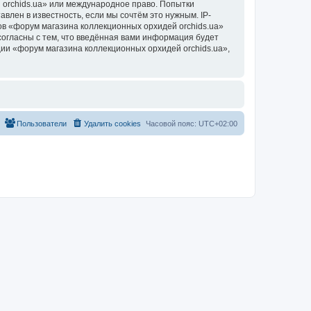
 orchids.ua» или международное право. Попытки
лен в известность, если мы сочтём это нужным. IP-
в «форум магазина коллекционных орхидей orchids.ua»
согласны с тем, что введённая вами информация будет
ии «форум магазина коллекционных орхидей orchids.ua»,
Пользователи
Удалить cookies
Часовой пояс:
UTC+02:00