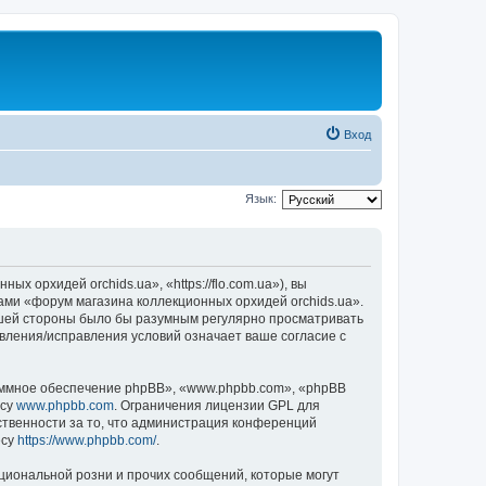
Вход
Язык:
 орхидей orchids.ua», «https://flo.com.ua»), вы
ами «форум магазина коллекционных орхидей orchids.ua».
вашей стороны было бы разумным регулярно просматривать
овления/исправления условий означает ваше согласие с
ммное обеспечение phpBB», «www.phpbb.com», «phpBB
есу
www.phpbb.com
. Ограничения лицензии GPL для
ственности за то, что администрация конференций
есу
https://www.phpbb.com/
.
циональной розни и прочих сообщений, которые могут