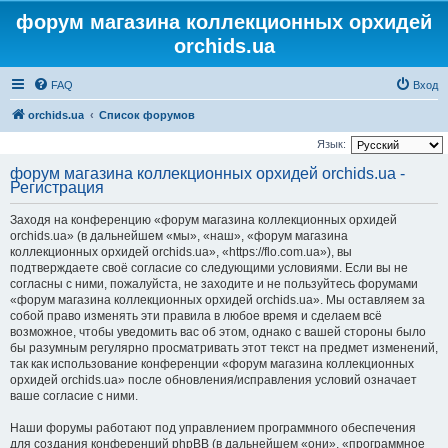
форум магазина коллекционных орхидей
orchids.ua
FAQ
Вход
orchids.ua
Список форумов
Язык:
форум магазина коллекционных орхидей orchids.ua -
Регистрация
Заходя на конференцию «форум магазина коллекционных орхидей
orchids.ua» (в дальнейшем «мы», «наш», «форум магазина
коллекционных орхидей orchids.ua», «https://flo.com.ua»), вы
подтверждаете своё согласие со следующими условиями. Если вы не
согласны с ними, пожалуйста, не заходите и не пользуйтесь форумами
«форум магазина коллекционных орхидей orchids.ua». Мы оставляем за
собой право изменять эти правила в любое время и сделаем всё
возможное, чтобы уведомить вас об этом, однако с вашей стороны было
бы разумным регулярно просматривать этот текст на предмет изменений,
так как использование конференции «форум магазина коллекционных
орхидей orchids.ua» после обновления/исправления условий означает
ваше согласие с ними.
Наши форумы работают под управлением программного обеспечения
для создания конференций phpBB (в дальнейшем «они», «программное