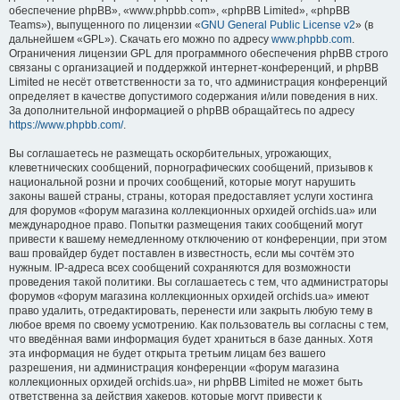
обеспечение phpBB», «www.phpbb.com», «phpBB Limited», «phpBB
Teams»), выпущенного по лицензии «
GNU General Public License v2
» (в
дальнейшем «GPL»). Скачать его можно по адресу
www.phpbb.com
.
Ограничения лицензии GPL для программного обеспечения phpBB строго
связаны с организацией и поддержкой интернет-конференций, и phpBB
Limited не несёт ответственности за то, что администрация конференций
определяет в качестве допустимого содержания и/или поведения в них.
За дополнительной информацией о phpBB обращайтесь по адресу
https://www.phpbb.com/
.
Вы соглашаетесь не размещать оскорбительных, угрожающих,
клеветнических сообщений, порнографических сообщений, призывов к
национальной розни и прочих сообщений, которые могут нарушить
законы вашей страны, страны, которая предоставляет услуги хостинга
для форумов «форум магазина коллекционных орхидей orchids.ua» или
международное право. Попытки размещения таких сообщений могут
привести к вашему немедленному отключению от конференции, при этом
ваш провайдер будет поставлен в известность, если мы сочтём это
нужным. IP-адреса всех сообщений сохраняются для возможности
проведения такой политики. Вы соглашаетесь с тем, что администраторы
форумов «форум магазина коллекционных орхидей orchids.ua» имеют
право удалить, отредактировать, перенести или закрыть любую тему в
любое время по своему усмотрению. Как пользователь вы согласны с тем,
что введённая вами информация будет храниться в базе данных. Хотя
эта информация не будет открыта третьим лицам без вашего
разрешения, ни администрация конференции «форум магазина
коллекционных орхидей orchids.ua», ни phpBB Limited не может быть
ответственна за действия хакеров, которые могут привести к