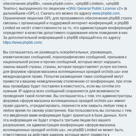
обеспечение phpBB», «www.phpbb.com», «phpBB Limited», «phpBB
Teams»), выпущенного по лицензии «
GNU General Public License v2
» (в
дальнейшем «GPL»). Скачать его можно по адресу
www.phpbb.com
.
Ограничения лицензии GPL для программного обеспечения phpBB строго
связаны с организацией и поддержкой интернет-конференций, и phpBB
Limited не несёт ответственности за то, что администрация конференций
определяет в качестве допустимого содержания и/или поведения в них.
За дополнительной информацией о phpBB обращайтесь по адресу
https://www.phpbb.com/
.
Вы соглашаетесь не размещать оскорбительных, угрожающих,
клеветнических сообщений, порнографических сообщений, призывов к
национальной розни и прочих сообщений, которые могут нарушить
законы вашей страны, страны, которая предоставляет услуги хостинга
для форумов «форум магазина коллекционных орхидей orchids.ua» или
международное право. Попытки размещения таких сообщений могут
привести к вашему немедленному отключению от конференции, при этом
ваш провайдер будет поставлен в известность, если мы сочтём это
нужным. IP-адреса всех сообщений сохраняются для возможности
проведения такой политики. Вы соглашаетесь с тем, что администраторы
форумов «форум магазина коллекционных орхидей orchids.ua» имеют
право удалить, отредактировать, перенести или закрыть любую тему в
любое время по своему усмотрению. Как пользователь вы согласны с тем,
что введённая вами информация будет храниться в базе данных. Хотя
эта информация не будет открыта третьим лицам без вашего
разрешения, ни администрация конференции «форум магазина
коллекционных орхидей orchids.ua», ни phpBB Limited не может быть
ответственна за действия хакеров, которые могут привести к