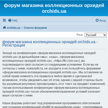
форум магазина коллекционных орхидей
orchids.ua
FAQ
Вход
orchids.ua
Список форумов
Язык:
форум магазина коллекционных орхидей orchids.ua -
Регистрация
Заходя на конференцию «форум магазина коллекционных орхидей
orchids.ua» (в дальнейшем «мы», «наш», «форум магазина
коллекционных орхидей orchids.ua», «https://flo.com.ua»), вы
подтверждаете своё согласие со следующими условиями. Если вы не
согласны с ними, пожалуйста, не заходите и не пользуйтесь форумами
«форум магазина коллекционных орхидей orchids.ua». Мы оставляем за
собой право изменять эти правила в любое время и сделаем всё
возможное, чтобы уведомить вас об этом, однако с вашей стороны было
бы разумным регулярно просматривать этот текст на предмет изменений,
так как использование конференции «форум магазина коллекционных
орхидей orchids.ua» после обновления/исправления условий означает
ваше согласие с ними.
Наши форумы работают под управлением программного обеспечения
для создания конференций phpBB (в дальнейшем «они», «программное