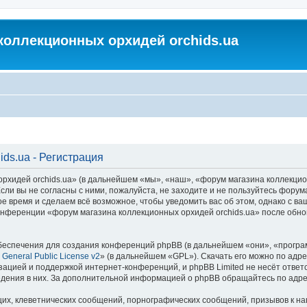
коллекционных орхидей orchids.ua
ds.ua - Регистрация
идей orchids.ua» (в дальнейшем «мы», «наш», «форум магазина коллекционных
ли вы не согласны с ними, пожалуйста, не заходите и не пользуйтесь форум
ое время и сделаем всё возможное, чтобы уведомить вас об этом, однако с 
 конференции «форум магазина коллекционных орхидей orchids.ua» после обн
еспечения для создания конференций phpBB (в дальнейшем «они», «програ
General Public License v2
» (в дальнейшем «GPL»). Скачать его можно по адр
зацией и поддержкой интернет-конференций, и phpBB Limited не несёт ответ
ведения в них. За дополнительной информацией о phpBB обращайтесь по адр
их, клеветнических сообщений, порнографических сообщений, призывов к на