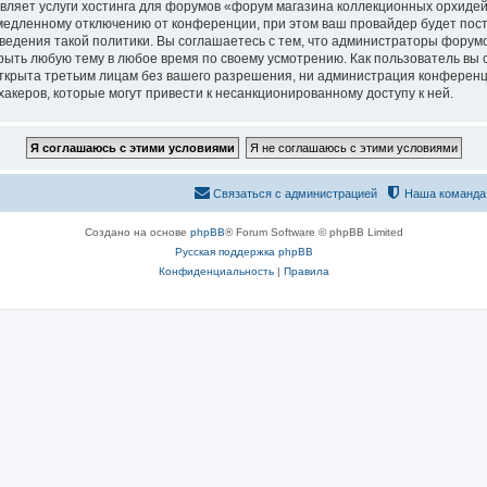
вляет услуги хостинга для форумов «форум магазина коллекционных орхидей
едленному отключению от конференции, при этом ваш провайдер будет постав
едения такой политики. Вы соглашаетесь с тем, что администраторы форумо
рыть любую тему в любое время по своему усмотрению. Как пользователь вы 
открыта третьим лицам без вашего разрешения, ни администрация конференц
хакеров, которые могут привести к несанкционированному доступу к ней.
Связаться с администрацией
Наша команда
Создано на основе
phpBB
® Forum Software © phpBB Limited
Русская поддержка phpBB
Конфиденциальность
|
Правила