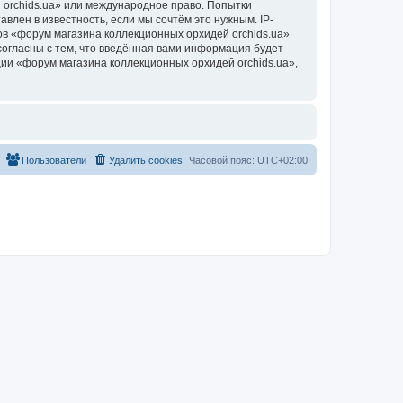
 orchids.ua» или международное право. Попытки
лен в известность, если мы сочтём это нужным. IP-
в «форум магазина коллекционных орхидей orchids.ua»
согласны с тем, что введённая вами информация будет
ии «форум магазина коллекционных орхидей orchids.ua»,
Пользователи
Удалить cookies
Часовой пояс:
UTC+02:00