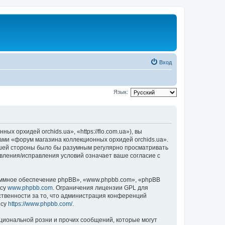
Вход
Язык:
 орхидей orchids.ua», «https://flo.com.ua»), вы
ами «форум магазина коллекционных орхидей orchids.ua».
вашей стороны было бы разумным регулярно просматривать
овления/исправления условий означает ваше согласие с
ммное обеспечение phpBB», «www.phpbb.com», «phpBB
есу
www.phpbb.com
. Ограничения лицензии GPL для
ственности за то, что администрация конференций
есу
https://www.phpbb.com/
.
циональной розни и прочих сообщений, которые могут