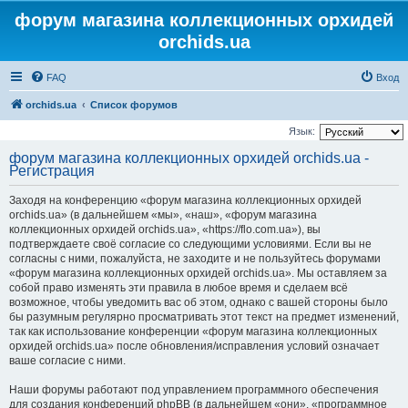
форум магазина коллекционных орхидей
orchids.ua
FAQ
Вход
orchids.ua
Список форумов
Язык:
форум магазина коллекционных орхидей orchids.ua -
Регистрация
Заходя на конференцию «форум магазина коллекционных орхидей
orchids.ua» (в дальнейшем «мы», «наш», «форум магазина
коллекционных орхидей orchids.ua», «https://flo.com.ua»), вы
подтверждаете своё согласие со следующими условиями. Если вы не
согласны с ними, пожалуйста, не заходите и не пользуйтесь форумами
«форум магазина коллекционных орхидей orchids.ua». Мы оставляем за
собой право изменять эти правила в любое время и сделаем всё
возможное, чтобы уведомить вас об этом, однако с вашей стороны было
бы разумным регулярно просматривать этот текст на предмет изменений,
так как использование конференции «форум магазина коллекционных
орхидей orchids.ua» после обновления/исправления условий означает
ваше согласие с ними.
Наши форумы работают под управлением программного обеспечения
для создания конференций phpBB (в дальнейшем «они», «программное