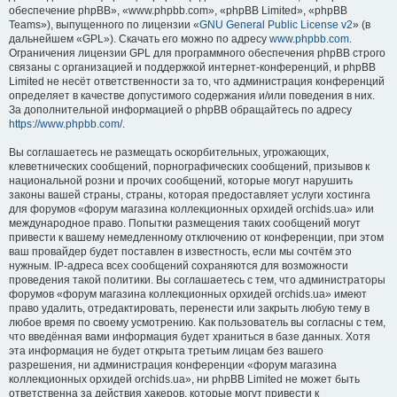
обеспечение phpBB», «www.phpbb.com», «phpBB Limited», «phpBB
Teams»), выпущенного по лицензии «
GNU General Public License v2
» (в
дальнейшем «GPL»). Скачать его можно по адресу
www.phpbb.com
.
Ограничения лицензии GPL для программного обеспечения phpBB строго
связаны с организацией и поддержкой интернет-конференций, и phpBB
Limited не несёт ответственности за то, что администрация конференций
определяет в качестве допустимого содержания и/или поведения в них.
За дополнительной информацией о phpBB обращайтесь по адресу
https://www.phpbb.com/
.
Вы соглашаетесь не размещать оскорбительных, угрожающих,
клеветнических сообщений, порнографических сообщений, призывов к
национальной розни и прочих сообщений, которые могут нарушить
законы вашей страны, страны, которая предоставляет услуги хостинга
для форумов «форум магазина коллекционных орхидей orchids.ua» или
международное право. Попытки размещения таких сообщений могут
привести к вашему немедленному отключению от конференции, при этом
ваш провайдер будет поставлен в известность, если мы сочтём это
нужным. IP-адреса всех сообщений сохраняются для возможности
проведения такой политики. Вы соглашаетесь с тем, что администраторы
форумов «форум магазина коллекционных орхидей orchids.ua» имеют
право удалить, отредактировать, перенести или закрыть любую тему в
любое время по своему усмотрению. Как пользователь вы согласны с тем,
что введённая вами информация будет храниться в базе данных. Хотя
эта информация не будет открыта третьим лицам без вашего
разрешения, ни администрация конференции «форум магазина
коллекционных орхидей orchids.ua», ни phpBB Limited не может быть
ответственна за действия хакеров, которые могут привести к