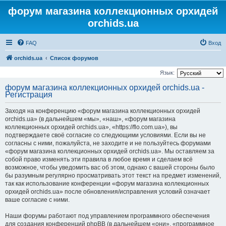
форум магазина коллекционных орхидей
orchids.ua
FAQ
Вход
orchids.ua
Список форумов
Язык:
форум магазина коллекционных орхидей orchids.ua -
Регистрация
Заходя на конференцию «форум магазина коллекционных орхидей
orchids.ua» (в дальнейшем «мы», «наш», «форум магазина
коллекционных орхидей orchids.ua», «https://flo.com.ua»), вы
подтверждаете своё согласие со следующими условиями. Если вы не
согласны с ними, пожалуйста, не заходите и не пользуйтесь форумами
«форум магазина коллекционных орхидей orchids.ua». Мы оставляем за
собой право изменять эти правила в любое время и сделаем всё
возможное, чтобы уведомить вас об этом, однако с вашей стороны было
бы разумным регулярно просматривать этот текст на предмет изменений,
так как использование конференции «форум магазина коллекционных
орхидей orchids.ua» после обновления/исправления условий означает
ваше согласие с ними.
Наши форумы работают под управлением программного обеспечения
для создания конференций phpBB (в дальнейшем «они», «программное