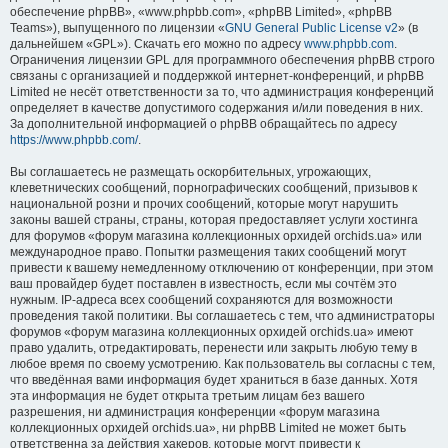
обеспечение phpBB», «www.phpbb.com», «phpBB Limited», «phpBB
Teams»), выпущенного по лицензии «
GNU General Public License v2
» (в
дальнейшем «GPL»). Скачать его можно по адресу
www.phpbb.com
.
Ограничения лицензии GPL для программного обеспечения phpBB строго
связаны с организацией и поддержкой интернет-конференций, и phpBB
Limited не несёт ответственности за то, что администрация конференций
определяет в качестве допустимого содержания и/или поведения в них.
За дополнительной информацией о phpBB обращайтесь по адресу
https://www.phpbb.com/
.
Вы соглашаетесь не размещать оскорбительных, угрожающих,
клеветнических сообщений, порнографических сообщений, призывов к
национальной розни и прочих сообщений, которые могут нарушить
законы вашей страны, страны, которая предоставляет услуги хостинга
для форумов «форум магазина коллекционных орхидей orchids.ua» или
международное право. Попытки размещения таких сообщений могут
привести к вашему немедленному отключению от конференции, при этом
ваш провайдер будет поставлен в известность, если мы сочтём это
нужным. IP-адреса всех сообщений сохраняются для возможности
проведения такой политики. Вы соглашаетесь с тем, что администраторы
форумов «форум магазина коллекционных орхидей orchids.ua» имеют
право удалить, отредактировать, перенести или закрыть любую тему в
любое время по своему усмотрению. Как пользователь вы согласны с тем,
что введённая вами информация будет храниться в базе данных. Хотя
эта информация не будет открыта третьим лицам без вашего
разрешения, ни администрация конференции «форум магазина
коллекционных орхидей orchids.ua», ни phpBB Limited не может быть
ответственна за действия хакеров, которые могут привести к