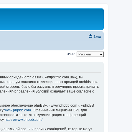
Вход
Язык:
 орхидей orchids.ua», «https://flo.com.ua»), вы
ами «форум магазина коллекционных орхидей orchids.ua».
вашей стороны было бы разумным регулярно просматривать
овления/исправления условий означает ваше согласие с
ммное обеспечение phpBB», «www.phpbb.com», «phpBB
есу
www.phpbb.com
. Ограничения лицензии GPL для
ственности за то, что администрация конференций
есу
https://www.phpbb.com/
.
циональной розни и прочих сообщений, которые могут