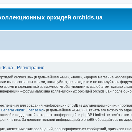
коллекционных орхидей orchids.ua
ds.ua - Регистрация
идей orchids.ua» (в дальнейшем «мы», «наш», «форум магазина коллекционных
ли вы не согласны с ними, пожалуйста, не заходите и не пользуйтесь форум
ое время и сделаем всё возможное, чтобы уведомить вас об этом, однако с 
 конференции «форум магазина коллекционных орхидей orchids.ua» после обн
еспечения для создания конференций phpBB (в дальнейшем «они», «програ
General Public License v2
» (в дальнейшем «GPL»). Скачать его можно по адр
зацией и поддержкой интернет-конференций, и phpBB Limited не несёт ответ
ведения в них. За дополнительной информацией о phpBB обращайтесь по адр
их, клеветнических сообщений, порнографических сообщений, призывов к на