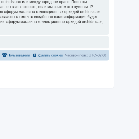
 orchids.ua» или международное право. Попытки
лен в известность, если мы сочтём это нужным. IP-
в «форум магазина коллекционных орхидей orchids.ua»
согласны с тем, что введённая вами информация будет
ии «форум магазина коллекционных орхидей orchids.ua»,
Пользователи
Удалить cookies
Часовой пояс:
UTC+02:00