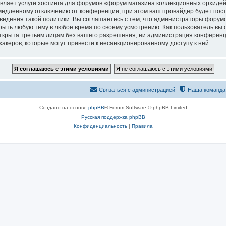
вляет услуги хостинга для форумов «форум магазина коллекционных орхидей
едленному отключению от конференции, при этом ваш провайдер будет постав
едения такой политики. Вы соглашаетесь с тем, что администраторы форумо
рыть любую тему в любое время по своему усмотрению. Как пользователь вы 
открыта третьим лицам без вашего разрешения, ни администрация конференц
хакеров, которые могут привести к несанкционированному доступу к ней.
Связаться с администрацией
Наша команда
Создано на основе
phpBB
® Forum Software © phpBB Limited
Русская поддержка phpBB
Конфиденциальность
|
Правила