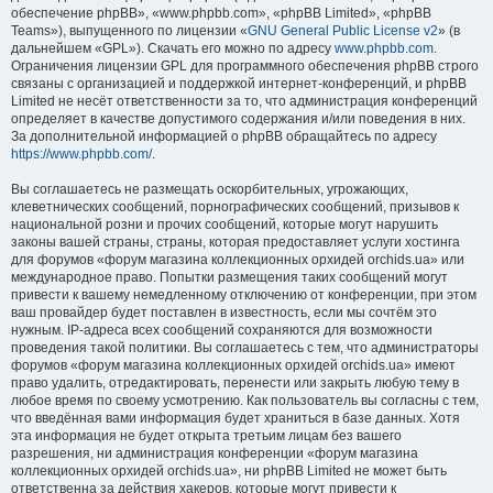
обеспечение phpBB», «www.phpbb.com», «phpBB Limited», «phpBB
Teams»), выпущенного по лицензии «
GNU General Public License v2
» (в
дальнейшем «GPL»). Скачать его можно по адресу
www.phpbb.com
.
Ограничения лицензии GPL для программного обеспечения phpBB строго
связаны с организацией и поддержкой интернет-конференций, и phpBB
Limited не несёт ответственности за то, что администрация конференций
определяет в качестве допустимого содержания и/или поведения в них.
За дополнительной информацией о phpBB обращайтесь по адресу
https://www.phpbb.com/
.
Вы соглашаетесь не размещать оскорбительных, угрожающих,
клеветнических сообщений, порнографических сообщений, призывов к
национальной розни и прочих сообщений, которые могут нарушить
законы вашей страны, страны, которая предоставляет услуги хостинга
для форумов «форум магазина коллекционных орхидей orchids.ua» или
международное право. Попытки размещения таких сообщений могут
привести к вашему немедленному отключению от конференции, при этом
ваш провайдер будет поставлен в известность, если мы сочтём это
нужным. IP-адреса всех сообщений сохраняются для возможности
проведения такой политики. Вы соглашаетесь с тем, что администраторы
форумов «форум магазина коллекционных орхидей orchids.ua» имеют
право удалить, отредактировать, перенести или закрыть любую тему в
любое время по своему усмотрению. Как пользователь вы согласны с тем,
что введённая вами информация будет храниться в базе данных. Хотя
эта информация не будет открыта третьим лицам без вашего
разрешения, ни администрация конференции «форум магазина
коллекционных орхидей orchids.ua», ни phpBB Limited не может быть
ответственна за действия хакеров, которые могут привести к