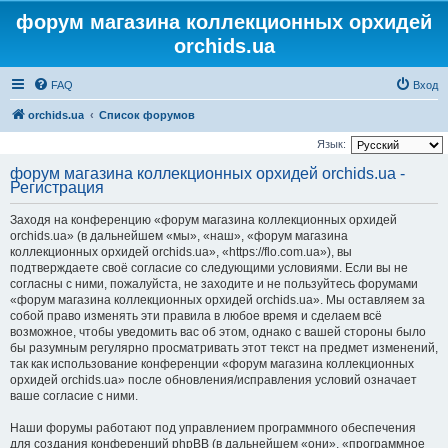
форум магазина коллекционных орхидей
orchids.ua
FAQ
Вход
orchids.ua
Список форумов
Язык:
форум магазина коллекционных орхидей orchids.ua -
Регистрация
Заходя на конференцию «форум магазина коллекционных орхидей
orchids.ua» (в дальнейшем «мы», «наш», «форум магазина
коллекционных орхидей orchids.ua», «https://flo.com.ua»), вы
подтверждаете своё согласие со следующими условиями. Если вы не
согласны с ними, пожалуйста, не заходите и не пользуйтесь форумами
«форум магазина коллекционных орхидей orchids.ua». Мы оставляем за
собой право изменять эти правила в любое время и сделаем всё
возможное, чтобы уведомить вас об этом, однако с вашей стороны было
бы разумным регулярно просматривать этот текст на предмет изменений,
так как использование конференции «форум магазина коллекционных
орхидей orchids.ua» после обновления/исправления условий означает
ваше согласие с ними.
Наши форумы работают под управлением программного обеспечения
для создания конференций phpBB (в дальнейшем «они», «программное