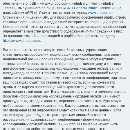
обеспечение phpBB», «www.phpbb.com», «phpBB Limited», «phpBB
Teams»), выпущенного по лицензии «
GNU General Public License v2
» (в
дальнейшем «GPL»). Скачать его можно по адресу
www.phpbb.com
.
Ограничения лицензии GPL для программного обеспечения phpBB строго
связаны с организацией и поддержкой интернет-конференций, и phpBB
Limited не несёт ответственности за то, что администрация конференций
определяет в качестве допустимого содержания и/или поведения в них.
За дополнительной информацией о phpBB обращайтесь по адресу
https://www.phpbb.com/
.
Вы соглашаетесь не размещать оскорбительных, угрожающих,
клеветнических сообщений, порнографических сообщений, призывов к
национальной розни и прочих сообщений, которые могут нарушить
законы вашей страны, страны, которая предоставляет услуги хостинга
для форумов «форум магазина коллекционных орхидей orchids.ua» или
международное право. Попытки размещения таких сообщений могут
привести к вашему немедленному отключению от конференции, при этом
ваш провайдер будет поставлен в известность, если мы сочтём это
нужным. IP-адреса всех сообщений сохраняются для возможности
проведения такой политики. Вы соглашаетесь с тем, что администраторы
форумов «форум магазина коллекционных орхидей orchids.ua» имеют
право удалить, отредактировать, перенести или закрыть любую тему в
любое время по своему усмотрению. Как пользователь вы согласны с тем,
что введённая вами информация будет храниться в базе данных. Хотя
эта информация не будет открыта третьим лицам без вашего
разрешения, ни администрация конференции «форум магазина
коллекционных орхидей orchids.ua», ни phpBB Limited не может быть
ответственна за действия хакеров, которые могут привести к