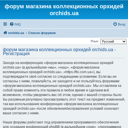
форум магазина коллекционных орхидей
orchids.ua
FAQ
Вход
orchids.ua
Список форумов
Язык:
форум магазина коллекционных орхидей orchids.ua -
Регистрация
Заходя на конференцию «форум магазина коллекционных орхидей
orchids.ua» (в дальнейшем «мы», «наш», «форум магазина
коллекционных орхидей orchids.ua», «https://flo.com.ua»), вы
подтверждаете своё согласие со следующими условиями. Если вы не
согласны с ними, пожалуйста, не заходите и не пользуйтесь форумами
«форум магазина коллекционных орхидей orchids.ua». Мы оставляем за
собой право изменять эти правила в любое время и сделаем всё
возможное, чтобы уведомить вас об этом, однако с вашей стороны было
бы разумным регулярно просматривать этот текст на предмет изменений,
так как использование конференции «форум магазина коллекционных
орхидей orchids.ua» после обновления/исправления условий означает
ваше согласие с ними.
Наши форумы работают под управлением программного обеспечения
для создания конференций phpBB (в дальнейшем «они», «программное