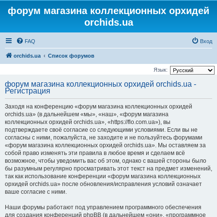
форум магазина коллекционных орхидей
orchids.ua
FAQ
Вход
orchids.ua
Список форумов
Язык:
форум магазина коллекционных орхидей orchids.ua -
Регистрация
Заходя на конференцию «форум магазина коллекционных орхидей
orchids.ua» (в дальнейшем «мы», «наш», «форум магазина
коллекционных орхидей orchids.ua», «https://flo.com.ua»), вы
подтверждаете своё согласие со следующими условиями. Если вы не
согласны с ними, пожалуйста, не заходите и не пользуйтесь форумами
«форум магазина коллекционных орхидей orchids.ua». Мы оставляем за
собой право изменять эти правила в любое время и сделаем всё
возможное, чтобы уведомить вас об этом, однако с вашей стороны было
бы разумным регулярно просматривать этот текст на предмет изменений,
так как использование конференции «форум магазина коллекционных
орхидей orchids.ua» после обновления/исправления условий означает
ваше согласие с ними.
Наши форумы работают под управлением программного обеспечения
для создания конференций phpBB (в дальнейшем «они», «программное