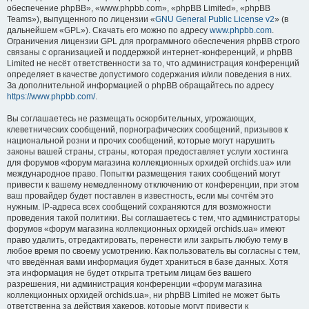
обеспечение phpBB», «www.phpbb.com», «phpBB Limited», «phpBB
Teams»), выпущенного по лицензии «
GNU General Public License v2
» (в
дальнейшем «GPL»). Скачать его можно по адресу
www.phpbb.com
.
Ограничения лицензии GPL для программного обеспечения phpBB строго
связаны с организацией и поддержкой интернет-конференций, и phpBB
Limited не несёт ответственности за то, что администрация конференций
определяет в качестве допустимого содержания и/или поведения в них.
За дополнительной информацией о phpBB обращайтесь по адресу
https://www.phpbb.com/
.
Вы соглашаетесь не размещать оскорбительных, угрожающих,
клеветнических сообщений, порнографических сообщений, призывов к
национальной розни и прочих сообщений, которые могут нарушить
законы вашей страны, страны, которая предоставляет услуги хостинга
для форумов «форум магазина коллекционных орхидей orchids.ua» или
международное право. Попытки размещения таких сообщений могут
привести к вашему немедленному отключению от конференции, при этом
ваш провайдер будет поставлен в известность, если мы сочтём это
нужным. IP-адреса всех сообщений сохраняются для возможности
проведения такой политики. Вы соглашаетесь с тем, что администраторы
форумов «форум магазина коллекционных орхидей orchids.ua» имеют
право удалить, отредактировать, перенести или закрыть любую тему в
любое время по своему усмотрению. Как пользователь вы согласны с тем,
что введённая вами информация будет храниться в базе данных. Хотя
эта информация не будет открыта третьим лицам без вашего
разрешения, ни администрация конференции «форум магазина
коллекционных орхидей orchids.ua», ни phpBB Limited не может быть
ответственна за действия хакеров, которые могут привести к