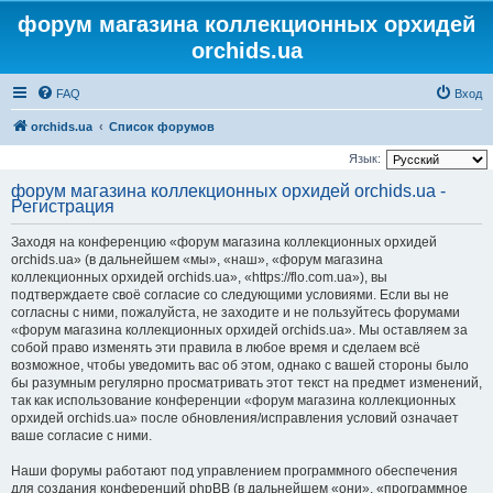
форум магазина коллекционных орхидей
orchids.ua
FAQ
Вход
orchids.ua
Список форумов
Язык:
форум магазина коллекционных орхидей orchids.ua -
Регистрация
Заходя на конференцию «форум магазина коллекционных орхидей
orchids.ua» (в дальнейшем «мы», «наш», «форум магазина
коллекционных орхидей orchids.ua», «https://flo.com.ua»), вы
подтверждаете своё согласие со следующими условиями. Если вы не
согласны с ними, пожалуйста, не заходите и не пользуйтесь форумами
«форум магазина коллекционных орхидей orchids.ua». Мы оставляем за
собой право изменять эти правила в любое время и сделаем всё
возможное, чтобы уведомить вас об этом, однако с вашей стороны было
бы разумным регулярно просматривать этот текст на предмет изменений,
так как использование конференции «форум магазина коллекционных
орхидей orchids.ua» после обновления/исправления условий означает
ваше согласие с ними.
Наши форумы работают под управлением программного обеспечения
для создания конференций phpBB (в дальнейшем «они», «программное