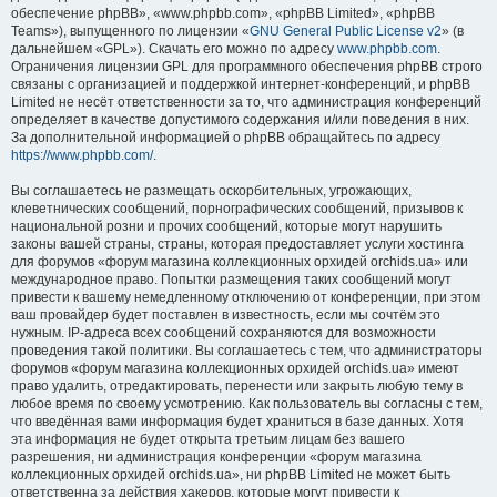
обеспечение phpBB», «www.phpbb.com», «phpBB Limited», «phpBB
Teams»), выпущенного по лицензии «
GNU General Public License v2
» (в
дальнейшем «GPL»). Скачать его можно по адресу
www.phpbb.com
.
Ограничения лицензии GPL для программного обеспечения phpBB строго
связаны с организацией и поддержкой интернет-конференций, и phpBB
Limited не несёт ответственности за то, что администрация конференций
определяет в качестве допустимого содержания и/или поведения в них.
За дополнительной информацией о phpBB обращайтесь по адресу
https://www.phpbb.com/
.
Вы соглашаетесь не размещать оскорбительных, угрожающих,
клеветнических сообщений, порнографических сообщений, призывов к
национальной розни и прочих сообщений, которые могут нарушить
законы вашей страны, страны, которая предоставляет услуги хостинга
для форумов «форум магазина коллекционных орхидей orchids.ua» или
международное право. Попытки размещения таких сообщений могут
привести к вашему немедленному отключению от конференции, при этом
ваш провайдер будет поставлен в известность, если мы сочтём это
нужным. IP-адреса всех сообщений сохраняются для возможности
проведения такой политики. Вы соглашаетесь с тем, что администраторы
форумов «форум магазина коллекционных орхидей orchids.ua» имеют
право удалить, отредактировать, перенести или закрыть любую тему в
любое время по своему усмотрению. Как пользователь вы согласны с тем,
что введённая вами информация будет храниться в базе данных. Хотя
эта информация не будет открыта третьим лицам без вашего
разрешения, ни администрация конференции «форум магазина
коллекционных орхидей orchids.ua», ни phpBB Limited не может быть
ответственна за действия хакеров, которые могут привести к