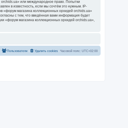
 orchids.ua» или международное право. Попытки
лен в известность, если мы сочтём это нужным. IP-
в «форум магазина коллекционных орхидей orchids.ua»
согласны с тем, что введённая вами информация будет
ии «форум магазина коллекционных орхидей orchids.ua»,
Пользователи
Удалить cookies
Часовой пояс:
UTC+02:00