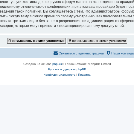
вляет услуги хостинга для форумов «форум магазина коллекционных орхидей
едленному отключению от конференции, при этом ваш провайдер будет постав
едения такой политики. Вы соглашаетесь с тем, что администраторы форумо
рыть любую тему в любое время по своему усмотрению. Как пользователь вы 
открыта третьим лицам без вашего разрешения, ни администрация конференц
хакеров, которые могут привести к несанкционированному доступу к ней.
Связаться с администрацией
Наша команда
Создано на основе
phpBB
® Forum Software © phpBB Limited
Русская поддержка phpBB
Конфиденциальность
|
Правила