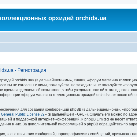
коллекционных орхидей orchids.ua
ds.ua - Регистрация
идей orchids.ua» (в дальнейшем «мы», «наш», «форум магазина коллекционных
ли вы не согласны с ними, пожалуйста, не заходите и не пользуйтесь форум
ое время и сделаем всё возможное, чтобы уведомить вас об этом, однако с 
 конференции «форум магазина коллекционных орхидей orchids.ua» после обн
еспечения для создания конференций phpBB (в дальнейшем «они», «програ
General Public License v2
» (в дальнейшем «GPL»). Скачать его можно по адр
зацией и поддержкой интернет-конференций, и phpBB Limited не несёт ответ
ведения в них. За дополнительной информацией о phpBB обращайтесь по адр
их, клеветнических сообщений, порнографических сообщений, призывов к на