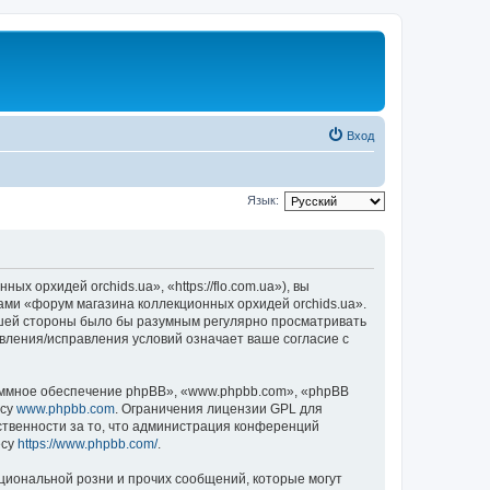
Вход
Язык:
 орхидей orchids.ua», «https://flo.com.ua»), вы
ами «форум магазина коллекционных орхидей orchids.ua».
вашей стороны было бы разумным регулярно просматривать
овления/исправления условий означает ваше согласие с
ммное обеспечение phpBB», «www.phpbb.com», «phpBB
есу
www.phpbb.com
. Ограничения лицензии GPL для
ственности за то, что администрация конференций
есу
https://www.phpbb.com/
.
циональной розни и прочих сообщений, которые могут