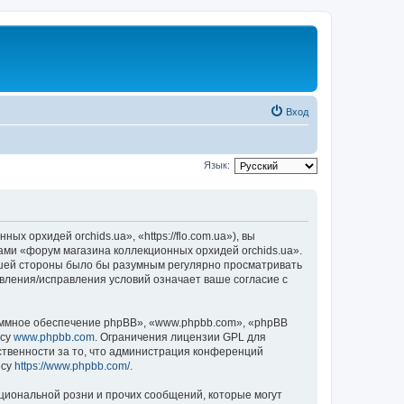
Вход
Язык:
 орхидей orchids.ua», «https://flo.com.ua»), вы
ами «форум магазина коллекционных орхидей orchids.ua».
вашей стороны было бы разумным регулярно просматривать
овления/исправления условий означает ваше согласие с
ммное обеспечение phpBB», «www.phpbb.com», «phpBB
есу
www.phpbb.com
. Ограничения лицензии GPL для
ственности за то, что администрация конференций
есу
https://www.phpbb.com/
.
циональной розни и прочих сообщений, которые могут