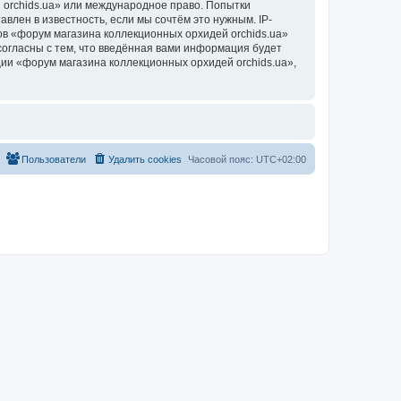
 orchids.ua» или международное право. Попытки
лен в известность, если мы сочтём это нужным. IP-
в «форум магазина коллекционных орхидей orchids.ua»
согласны с тем, что введённая вами информация будет
ии «форум магазина коллекционных орхидей orchids.ua»,
Пользователи
Удалить cookies
Часовой пояс:
UTC+02:00