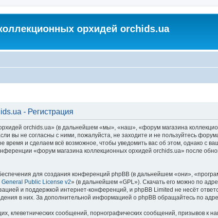
коллекционных орхидей orchids.ua
ds.ua - Регистрация
идей orchids.ua» (в дальнейшем «мы», «наш», «форум магазина коллекционных
ли вы не согласны с ними, пожалуйста, не заходите и не пользуйтесь форум
ое время и сделаем всё возможное, чтобы уведомить вас об этом, однако с 
 конференции «форум магазина коллекционных орхидей orchids.ua» после обн
еспечения для создания конференций phpBB (в дальнейшем «они», «програ
General Public License v2
» (в дальнейшем «GPL»). Скачать его можно по адр
зацией и поддержкой интернет-конференций, и phpBB Limited не несёт ответ
ведения в них. За дополнительной информацией о phpBB обращайтесь по адр
их, клеветнических сообщений, порнографических сообщений, призывов к на