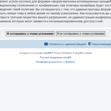
вляет услуги хостинга для форумов «форум магазина коллекционных орхидей
едленному отключению от конференции, при этом ваш провайдер будет постав
едения такой политики. Вы соглашаетесь с тем, что администраторы форумо
рыть любую тему в любое время по своему усмотрению. Как пользователь вы 
открыта третьим лицам без вашего разрешения, ни администрация конференц
хакеров, которые могут привести к несанкционированному доступу к ней.
Связаться с администрацией
Наша команда
Создано на основе
phpBB
® Forum Software © phpBB Limited
Русская поддержка phpBB
Конфиденциальность
|
Правила