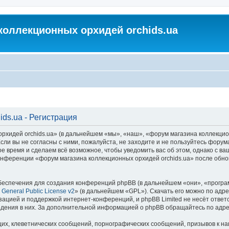
коллекционных орхидей orchids.ua
ds.ua - Регистрация
идей orchids.ua» (в дальнейшем «мы», «наш», «форум магазина коллекционных
ли вы не согласны с ними, пожалуйста, не заходите и не пользуйтесь форум
ое время и сделаем всё возможное, чтобы уведомить вас об этом, однако с 
 конференции «форум магазина коллекционных орхидей orchids.ua» после обн
еспечения для создания конференций phpBB (в дальнейшем «они», «програ
General Public License v2
» (в дальнейшем «GPL»). Скачать его можно по адр
зацией и поддержкой интернет-конференций, и phpBB Limited не несёт ответ
ведения в них. За дополнительной информацией о phpBB обращайтесь по адр
их, клеветнических сообщений, порнографических сообщений, призывов к на