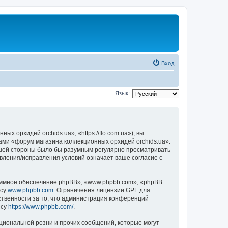
Вход
Язык:
 орхидей orchids.ua», «https://flo.com.ua»), вы
ами «форум магазина коллекционных орхидей orchids.ua».
вашей стороны было бы разумным регулярно просматривать
овления/исправления условий означает ваше согласие с
ммное обеспечение phpBB», «www.phpbb.com», «phpBB
есу
www.phpbb.com
. Ограничения лицензии GPL для
ственности за то, что администрация конференций
есу
https://www.phpbb.com/
.
циональной розни и прочих сообщений, которые могут