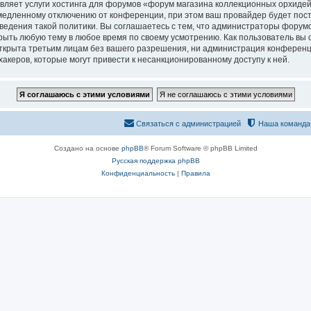
вляет услуги хостинга для форумов «форум магазина коллекционных орхидей
едленному отключению от конференции, при этом ваш провайдер будет постав
едения такой политики. Вы соглашаетесь с тем, что администраторы форумо
рыть любую тему в любое время по своему усмотрению. Как пользователь вы 
открыта третьим лицам без вашего разрешения, ни администрация конференц
хакеров, которые могут привести к несанкционированному доступу к ней.
Связаться с администрацией
Наша команда
Создано на основе
phpBB
® Forum Software © phpBB Limited
Русская поддержка phpBB
Конфиденциальность
|
Правила