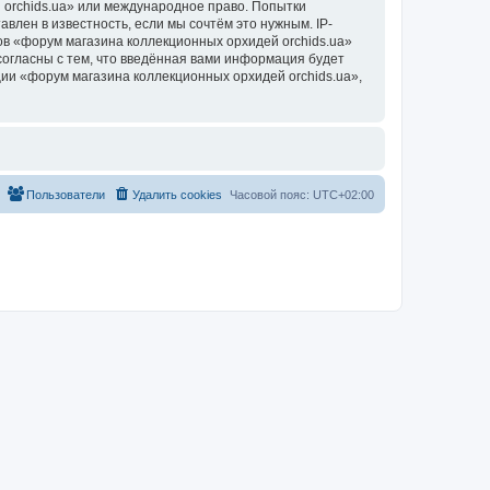
 orchids.ua» или международное право. Попытки
лен в известность, если мы сочтём это нужным. IP-
в «форум магазина коллекционных орхидей orchids.ua»
согласны с тем, что введённая вами информация будет
ии «форум магазина коллекционных орхидей orchids.ua»,
Пользователи
Удалить cookies
Часовой пояс:
UTC+02:00