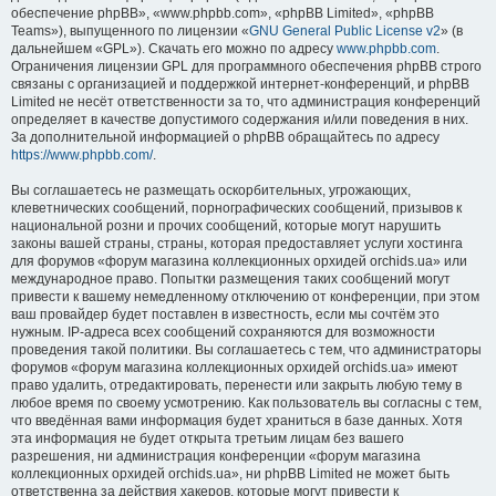
обеспечение phpBB», «www.phpbb.com», «phpBB Limited», «phpBB
Teams»), выпущенного по лицензии «
GNU General Public License v2
» (в
дальнейшем «GPL»). Скачать его можно по адресу
www.phpbb.com
.
Ограничения лицензии GPL для программного обеспечения phpBB строго
связаны с организацией и поддержкой интернет-конференций, и phpBB
Limited не несёт ответственности за то, что администрация конференций
определяет в качестве допустимого содержания и/или поведения в них.
За дополнительной информацией о phpBB обращайтесь по адресу
https://www.phpbb.com/
.
Вы соглашаетесь не размещать оскорбительных, угрожающих,
клеветнических сообщений, порнографических сообщений, призывов к
национальной розни и прочих сообщений, которые могут нарушить
законы вашей страны, страны, которая предоставляет услуги хостинга
для форумов «форум магазина коллекционных орхидей orchids.ua» или
международное право. Попытки размещения таких сообщений могут
привести к вашему немедленному отключению от конференции, при этом
ваш провайдер будет поставлен в известность, если мы сочтём это
нужным. IP-адреса всех сообщений сохраняются для возможности
проведения такой политики. Вы соглашаетесь с тем, что администраторы
форумов «форум магазина коллекционных орхидей orchids.ua» имеют
право удалить, отредактировать, перенести или закрыть любую тему в
любое время по своему усмотрению. Как пользователь вы согласны с тем,
что введённая вами информация будет храниться в базе данных. Хотя
эта информация не будет открыта третьим лицам без вашего
разрешения, ни администрация конференции «форум магазина
коллекционных орхидей orchids.ua», ни phpBB Limited не может быть
ответственна за действия хакеров, которые могут привести к