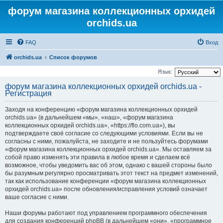
форум магазина коллекционных орхидей
orchids.ua
FAQ
Вход
orchids.ua
Список форумов
Язык:
форум магазина коллекционных орхидей orchids.ua -
Регистрация
Заходя на конференцию «форум магазина коллекционных орхидей
orchids.ua» (в дальнейшем «мы», «наш», «форум магазина
коллекционных орхидей orchids.ua», «https://flo.com.ua»), вы
подтверждаете своё согласие со следующими условиями. Если вы не
согласны с ними, пожалуйста, не заходите и не пользуйтесь форумами
«форум магазина коллекционных орхидей orchids.ua». Мы оставляем за
собой право изменять эти правила в любое время и сделаем всё
возможное, чтобы уведомить вас об этом, однако с вашей стороны было
бы разумным регулярно просматривать этот текст на предмет изменений,
так как использование конференции «форум магазина коллекционных
орхидей orchids.ua» после обновления/исправления условий означает
ваше согласие с ними.
Наши форумы работают под управлением программного обеспечения
для создания конференций phpBB (в дальнейшем «они», «программное