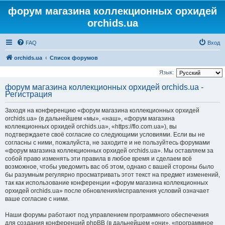
форум магазина коллекционных орхидей
orchids.ua
FAQ
Вход
orchids.ua
Список форумов
Язык:
форум магазина коллекционных орхидей orchids.ua -
Регистрация
Заходя на конференцию «форум магазина коллекционных орхидей
orchids.ua» (в дальнейшем «мы», «наш», «форум магазина
коллекционных орхидей orchids.ua», «https://flo.com.ua»), вы
подтверждаете своё согласие со следующими условиями. Если вы не
согласны с ними, пожалуйста, не заходите и не пользуйтесь форумами
«форум магазина коллекционных орхидей orchids.ua». Мы оставляем за
собой право изменять эти правила в любое время и сделаем всё
возможное, чтобы уведомить вас об этом, однако с вашей стороны было
бы разумным регулярно просматривать этот текст на предмет изменений,
так как использование конференции «форум магазина коллекционных
орхидей orchids.ua» после обновления/исправления условий означает
ваше согласие с ними.
Наши форумы работают под управлением программного обеспечения
для создания конференций phpBB (в дальнейшем «они», «программное