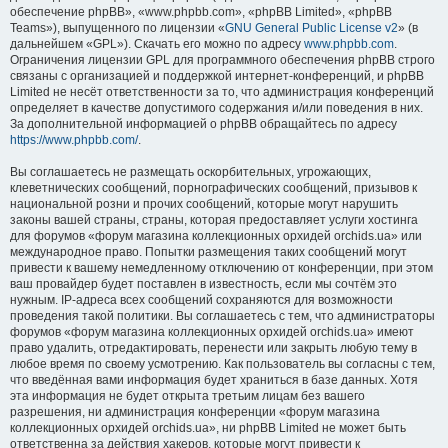
обеспечение phpBB», «www.phpbb.com», «phpBB Limited», «phpBB
Teams»), выпущенного по лицензии «
GNU General Public License v2
» (в
дальнейшем «GPL»). Скачать его можно по адресу
www.phpbb.com
.
Ограничения лицензии GPL для программного обеспечения phpBB строго
связаны с организацией и поддержкой интернет-конференций, и phpBB
Limited не несёт ответственности за то, что администрация конференций
определяет в качестве допустимого содержания и/или поведения в них.
За дополнительной информацией о phpBB обращайтесь по адресу
https://www.phpbb.com/
.
Вы соглашаетесь не размещать оскорбительных, угрожающих,
клеветнических сообщений, порнографических сообщений, призывов к
национальной розни и прочих сообщений, которые могут нарушить
законы вашей страны, страны, которая предоставляет услуги хостинга
для форумов «форум магазина коллекционных орхидей orchids.ua» или
международное право. Попытки размещения таких сообщений могут
привести к вашему немедленному отключению от конференции, при этом
ваш провайдер будет поставлен в известность, если мы сочтём это
нужным. IP-адреса всех сообщений сохраняются для возможности
проведения такой политики. Вы соглашаетесь с тем, что администраторы
форумов «форум магазина коллекционных орхидей orchids.ua» имеют
право удалить, отредактировать, перенести или закрыть любую тему в
любое время по своему усмотрению. Как пользователь вы согласны с тем,
что введённая вами информация будет храниться в базе данных. Хотя
эта информация не будет открыта третьим лицам без вашего
разрешения, ни администрация конференции «форум магазина
коллекционных орхидей orchids.ua», ни phpBB Limited не может быть
ответственна за действия хакеров, которые могут привести к