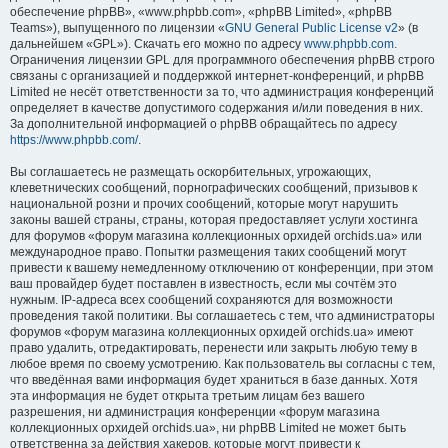
обеспечение phpBB», «www.phpbb.com», «phpBB Limited», «phpBB
Teams»), выпущенного по лицензии «
GNU General Public License v2
» (в
дальнейшем «GPL»). Скачать его можно по адресу
www.phpbb.com
.
Ограничения лицензии GPL для программного обеспечения phpBB строго
связаны с организацией и поддержкой интернет-конференций, и phpBB
Limited не несёт ответственности за то, что администрация конференций
определяет в качестве допустимого содержания и/или поведения в них.
За дополнительной информацией о phpBB обращайтесь по адресу
https://www.phpbb.com/
.
Вы соглашаетесь не размещать оскорбительных, угрожающих,
клеветнических сообщений, порнографических сообщений, призывов к
национальной розни и прочих сообщений, которые могут нарушить
законы вашей страны, страны, которая предоставляет услуги хостинга
для форумов «форум магазина коллекционных орхидей orchids.ua» или
международное право. Попытки размещения таких сообщений могут
привести к вашему немедленному отключению от конференции, при этом
ваш провайдер будет поставлен в известность, если мы сочтём это
нужным. IP-адреса всех сообщений сохраняются для возможности
проведения такой политики. Вы соглашаетесь с тем, что администраторы
форумов «форум магазина коллекционных орхидей orchids.ua» имеют
право удалить, отредактировать, перенести или закрыть любую тему в
любое время по своему усмотрению. Как пользователь вы согласны с тем,
что введённая вами информация будет храниться в базе данных. Хотя
эта информация не будет открыта третьим лицам без вашего
разрешения, ни администрация конференции «форум магазина
коллекционных орхидей orchids.ua», ни phpBB Limited не может быть
ответственна за действия хакеров, которые могут привести к