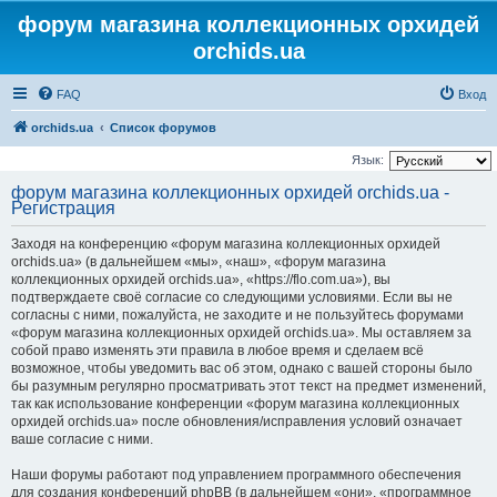
форум магазина коллекционных орхидей
orchids.ua
FAQ
Вход
orchids.ua
Список форумов
Язык:
форум магазина коллекционных орхидей orchids.ua -
Регистрация
Заходя на конференцию «форум магазина коллекционных орхидей
orchids.ua» (в дальнейшем «мы», «наш», «форум магазина
коллекционных орхидей orchids.ua», «https://flo.com.ua»), вы
подтверждаете своё согласие со следующими условиями. Если вы не
согласны с ними, пожалуйста, не заходите и не пользуйтесь форумами
«форум магазина коллекционных орхидей orchids.ua». Мы оставляем за
собой право изменять эти правила в любое время и сделаем всё
возможное, чтобы уведомить вас об этом, однако с вашей стороны было
бы разумным регулярно просматривать этот текст на предмет изменений,
так как использование конференции «форум магазина коллекционных
орхидей orchids.ua» после обновления/исправления условий означает
ваше согласие с ними.
Наши форумы работают под управлением программного обеспечения
для создания конференций phpBB (в дальнейшем «они», «программное