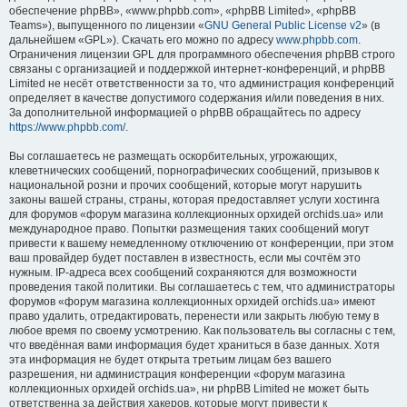
обеспечение phpBB», «www.phpbb.com», «phpBB Limited», «phpBB
Teams»), выпущенного по лицензии «
GNU General Public License v2
» (в
дальнейшем «GPL»). Скачать его можно по адресу
www.phpbb.com
.
Ограничения лицензии GPL для программного обеспечения phpBB строго
связаны с организацией и поддержкой интернет-конференций, и phpBB
Limited не несёт ответственности за то, что администрация конференций
определяет в качестве допустимого содержания и/или поведения в них.
За дополнительной информацией о phpBB обращайтесь по адресу
https://www.phpbb.com/
.
Вы соглашаетесь не размещать оскорбительных, угрожающих,
клеветнических сообщений, порнографических сообщений, призывов к
национальной розни и прочих сообщений, которые могут нарушить
законы вашей страны, страны, которая предоставляет услуги хостинга
для форумов «форум магазина коллекционных орхидей orchids.ua» или
международное право. Попытки размещения таких сообщений могут
привести к вашему немедленному отключению от конференции, при этом
ваш провайдер будет поставлен в известность, если мы сочтём это
нужным. IP-адреса всех сообщений сохраняются для возможности
проведения такой политики. Вы соглашаетесь с тем, что администраторы
форумов «форум магазина коллекционных орхидей orchids.ua» имеют
право удалить, отредактировать, перенести или закрыть любую тему в
любое время по своему усмотрению. Как пользователь вы согласны с тем,
что введённая вами информация будет храниться в базе данных. Хотя
эта информация не будет открыта третьим лицам без вашего
разрешения, ни администрация конференции «форум магазина
коллекционных орхидей orchids.ua», ни phpBB Limited не может быть
ответственна за действия хакеров, которые могут привести к