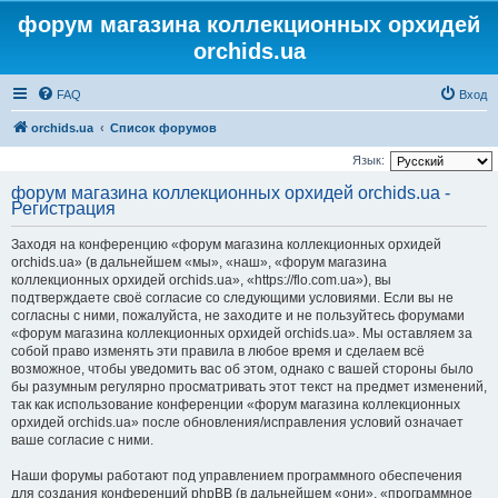
форум магазина коллекционных орхидей
orchids.ua
FAQ
Вход
orchids.ua
Список форумов
Язык:
форум магазина коллекционных орхидей orchids.ua -
Регистрация
Заходя на конференцию «форум магазина коллекционных орхидей
orchids.ua» (в дальнейшем «мы», «наш», «форум магазина
коллекционных орхидей orchids.ua», «https://flo.com.ua»), вы
подтверждаете своё согласие со следующими условиями. Если вы не
согласны с ними, пожалуйста, не заходите и не пользуйтесь форумами
«форум магазина коллекционных орхидей orchids.ua». Мы оставляем за
собой право изменять эти правила в любое время и сделаем всё
возможное, чтобы уведомить вас об этом, однако с вашей стороны было
бы разумным регулярно просматривать этот текст на предмет изменений,
так как использование конференции «форум магазина коллекционных
орхидей orchids.ua» после обновления/исправления условий означает
ваше согласие с ними.
Наши форумы работают под управлением программного обеспечения
для создания конференций phpBB (в дальнейшем «они», «программное