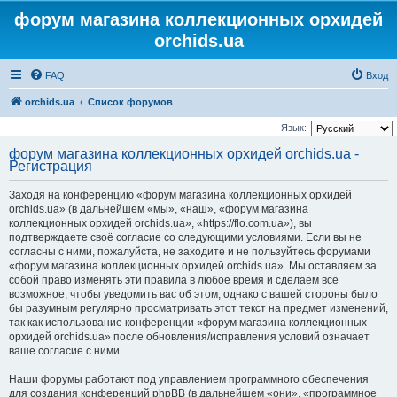
форум магазина коллекционных орхидей
orchids.ua
FAQ
Вход
orchids.ua
Список форумов
Язык:
форум магазина коллекционных орхидей orchids.ua -
Регистрация
Заходя на конференцию «форум магазина коллекционных орхидей
orchids.ua» (в дальнейшем «мы», «наш», «форум магазина
коллекционных орхидей orchids.ua», «https://flo.com.ua»), вы
подтверждаете своё согласие со следующими условиями. Если вы не
согласны с ними, пожалуйста, не заходите и не пользуйтесь форумами
«форум магазина коллекционных орхидей orchids.ua». Мы оставляем за
собой право изменять эти правила в любое время и сделаем всё
возможное, чтобы уведомить вас об этом, однако с вашей стороны было
бы разумным регулярно просматривать этот текст на предмет изменений,
так как использование конференции «форум магазина коллекционных
орхидей orchids.ua» после обновления/исправления условий означает
ваше согласие с ними.
Наши форумы работают под управлением программного обеспечения
для создания конференций phpBB (в дальнейшем «они», «программное