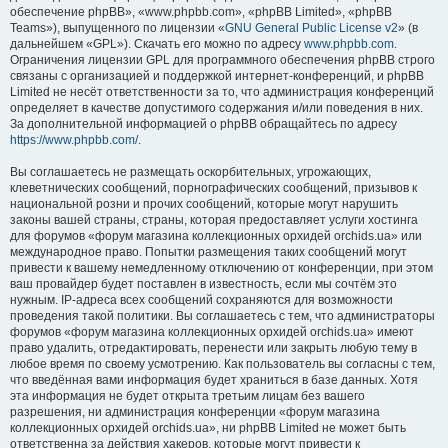
обеспечение phpBB», «www.phpbb.com», «phpBB Limited», «phpBB
Teams»), выпущенного по лицензии «
GNU General Public License v2
» (в
дальнейшем «GPL»). Скачать его можно по адресу
www.phpbb.com
.
Ограничения лицензии GPL для программного обеспечения phpBB строго
связаны с организацией и поддержкой интернет-конференций, и phpBB
Limited не несёт ответственности за то, что администрация конференций
определяет в качестве допустимого содержания и/или поведения в них.
За дополнительной информацией о phpBB обращайтесь по адресу
https://www.phpbb.com/
.
Вы соглашаетесь не размещать оскорбительных, угрожающих,
клеветнических сообщений, порнографических сообщений, призывов к
национальной розни и прочих сообщений, которые могут нарушить
законы вашей страны, страны, которая предоставляет услуги хостинга
для форумов «форум магазина коллекционных орхидей orchids.ua» или
международное право. Попытки размещения таких сообщений могут
привести к вашему немедленному отключению от конференции, при этом
ваш провайдер будет поставлен в известность, если мы сочтём это
нужным. IP-адреса всех сообщений сохраняются для возможности
проведения такой политики. Вы соглашаетесь с тем, что администраторы
форумов «форум магазина коллекционных орхидей orchids.ua» имеют
право удалить, отредактировать, перенести или закрыть любую тему в
любое время по своему усмотрению. Как пользователь вы согласны с тем,
что введённая вами информация будет храниться в базе данных. Хотя
эта информация не будет открыта третьим лицам без вашего
разрешения, ни администрация конференции «форум магазина
коллекционных орхидей orchids.ua», ни phpBB Limited не может быть
ответственна за действия хакеров, которые могут привести к