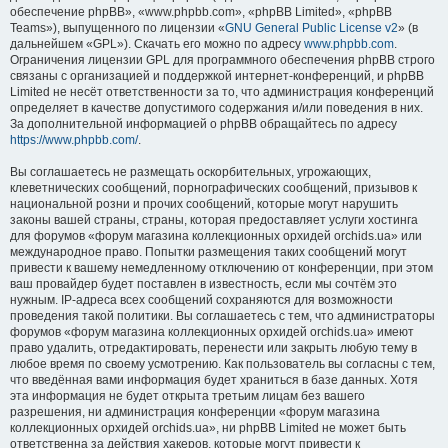
обеспечение phpBB», «www.phpbb.com», «phpBB Limited», «phpBB
Teams»), выпущенного по лицензии «
GNU General Public License v2
» (в
дальнейшем «GPL»). Скачать его можно по адресу
www.phpbb.com
.
Ограничения лицензии GPL для программного обеспечения phpBB строго
связаны с организацией и поддержкой интернет-конференций, и phpBB
Limited не несёт ответственности за то, что администрация конференций
определяет в качестве допустимого содержания и/или поведения в них.
За дополнительной информацией о phpBB обращайтесь по адресу
https://www.phpbb.com/
.
Вы соглашаетесь не размещать оскорбительных, угрожающих,
клеветнических сообщений, порнографических сообщений, призывов к
национальной розни и прочих сообщений, которые могут нарушить
законы вашей страны, страны, которая предоставляет услуги хостинга
для форумов «форум магазина коллекционных орхидей orchids.ua» или
международное право. Попытки размещения таких сообщений могут
привести к вашему немедленному отключению от конференции, при этом
ваш провайдер будет поставлен в известность, если мы сочтём это
нужным. IP-адреса всех сообщений сохраняются для возможности
проведения такой политики. Вы соглашаетесь с тем, что администраторы
форумов «форум магазина коллекционных орхидей orchids.ua» имеют
право удалить, отредактировать, перенести или закрыть любую тему в
любое время по своему усмотрению. Как пользователь вы согласны с тем,
что введённая вами информация будет храниться в базе данных. Хотя
эта информация не будет открыта третьим лицам без вашего
разрешения, ни администрация конференции «форум магазина
коллекционных орхидей orchids.ua», ни phpBB Limited не может быть
ответственна за действия хакеров, которые могут привести к