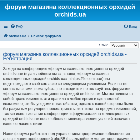
форум магазина коллекционных орхидей
orchids.ua
FAQ
Вход
orchids.ua
Список форумов
Язык:
форум магазина коллекционных орхидей orchids.ua -
Регистрация
Заходя на конференцию «форум магазина коллекционных орхидей
orchids.ua» (в дальнейшем «мы», «наш», «форум магазина
коллекционных орхидей orchids.ua», «https://flo.com.ua»), вы
подтверждаете своё согласие со следующими условиями. Если вы не
согласны с ними, пожалуйста, не заходите и не пользуйтесь форумами
«форум магазина коллекционных орхидей orchids.ua». Мы оставляем за
собой право изменять эти правила в любое время и сделаем всё
возможное, чтобы уведомить вас об этом, однако с вашей стороны было
бы разумным регулярно просматривать этот текст на предмет изменений,
так как использование конференции «форум магазина коллекционных
орхидей orchids.ua» после обновления/исправления условий означает
ваше согласие с ними.
Наши форумы работают под управлением программного обеспечения
для создания конференций phpBB (в дальнейшем «они», «программное