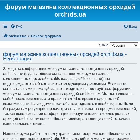
форум магазина коллекционных орхидей
orchids.ua
FAQ
Вход
orchids.ua
Список форумов
Язык:
форум магазина коллекционных орхидей orchids.ua -
Регистрация
Заходя на конференцию «форум магазина коллекционных орхидей
orchids.ua» (в дальнейшем «мы», «наш», «форум магазина
коллекционных орхидей orchids.ua», «https://flo.com.ua»), вы
подтверждаете своё согласие со следующими условиями. Если вы не
согласны с ними, пожалуйста, не заходите и не пользуйтесь форумами
«форум магазина коллекционных орхидей orchids.ua». Мы оставляем за
собой право изменять эти правила в любое время и сделаем всё
возможное, чтобы уведомить вас об этом, однако с вашей стороны было
бы разумным регулярно просматривать этот текст на предмет изменений,
так как использование конференции «форум магазина коллекционных
орхидей orchids.ua» после обновления/исправления условий означает
ваше согласие с ними.
Наши форумы работают под управлением программного обеспечения
для создания конференций phpBB (в дальнейшем «они», «программное