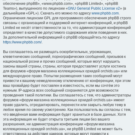
обеспечение phpBB», «www.phpbb.com», «phpBB Limited», «phpBB
Teams»), выпущенного по лицензии «
GNU General Public License v2
» (в
дальнейшем «GPL»). Скачать его можно по адресу
www.phpbb.com
.
Ограничения лицензии GPL для программного обеспечения phpBB строго
связаны с организацией и поддержкой интернет-конференций, и phpBB
Limited не несёт ответственности за то, что администрация конференций
определяет в качестве допустимого содержания и/или поведения в них.
За дополнительной информацией о phpBB обращайтесь по адресу
https://www.phpbb.com/
.
Вы соглашаетесь не размещать оскорбительных, угрожающих,
клеветнических сообщений, порнографических сообщений, призывов к
национальной розни и прочих сообщений, которые могут нарушить
законы вашей страны, страны, которая предоставляет услуги хостинга
для форумов «форум магазина коллекционных орхидей orchids.ua» или
международное право. Попытки размещения таких сообщений могут
привести к вашему немедленному отключению от конференции, при этом
ваш провайдер будет поставлен в известность, если мы сочтём это
нужным. IP-адреса всех сообщений сохраняются для возможности
проведения такой политики. Вы соглашаетесь с тем, что администраторы
форумов «форум магазина коллекционных орхидей orchids.ua» имеют
право удалить, отредактировать, перенести или закрыть любую тему в
любое время по своему усмотрению. Как пользователь вы согласны с тем,
что введённая вами информация будет храниться в базе данных. Хотя
эта информация не будет открыта третьим лицам без вашего
разрешения, ни администрация конференции «форум магазина
коллекционных орхидей orchids.ua», ни phpBB Limited не может быть
ответственна за действия хакеров, которые могут привести к