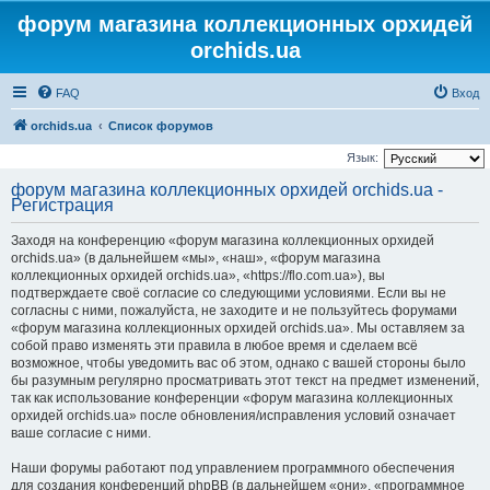
форум магазина коллекционных орхидей
orchids.ua
FAQ
Вход
orchids.ua
Список форумов
Язык:
форум магазина коллекционных орхидей orchids.ua -
Регистрация
Заходя на конференцию «форум магазина коллекционных орхидей
orchids.ua» (в дальнейшем «мы», «наш», «форум магазина
коллекционных орхидей orchids.ua», «https://flo.com.ua»), вы
подтверждаете своё согласие со следующими условиями. Если вы не
согласны с ними, пожалуйста, не заходите и не пользуйтесь форумами
«форум магазина коллекционных орхидей orchids.ua». Мы оставляем за
собой право изменять эти правила в любое время и сделаем всё
возможное, чтобы уведомить вас об этом, однако с вашей стороны было
бы разумным регулярно просматривать этот текст на предмет изменений,
так как использование конференции «форум магазина коллекционных
орхидей orchids.ua» после обновления/исправления условий означает
ваше согласие с ними.
Наши форумы работают под управлением программного обеспечения
для создания конференций phpBB (в дальнейшем «они», «программное