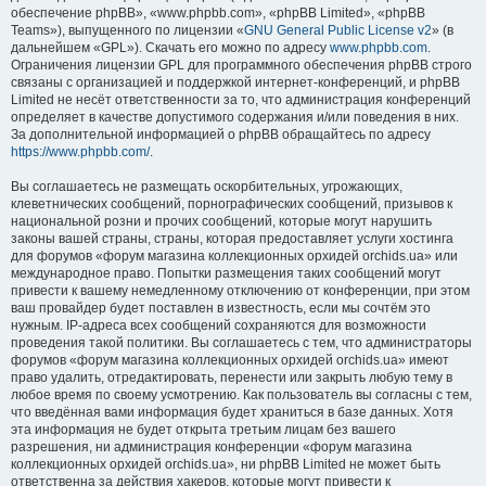
обеспечение phpBB», «www.phpbb.com», «phpBB Limited», «phpBB
Teams»), выпущенного по лицензии «
GNU General Public License v2
» (в
дальнейшем «GPL»). Скачать его можно по адресу
www.phpbb.com
.
Ограничения лицензии GPL для программного обеспечения phpBB строго
связаны с организацией и поддержкой интернет-конференций, и phpBB
Limited не несёт ответственности за то, что администрация конференций
определяет в качестве допустимого содержания и/или поведения в них.
За дополнительной информацией о phpBB обращайтесь по адресу
https://www.phpbb.com/
.
Вы соглашаетесь не размещать оскорбительных, угрожающих,
клеветнических сообщений, порнографических сообщений, призывов к
национальной розни и прочих сообщений, которые могут нарушить
законы вашей страны, страны, которая предоставляет услуги хостинга
для форумов «форум магазина коллекционных орхидей orchids.ua» или
международное право. Попытки размещения таких сообщений могут
привести к вашему немедленному отключению от конференции, при этом
ваш провайдер будет поставлен в известность, если мы сочтём это
нужным. IP-адреса всех сообщений сохраняются для возможности
проведения такой политики. Вы соглашаетесь с тем, что администраторы
форумов «форум магазина коллекционных орхидей orchids.ua» имеют
право удалить, отредактировать, перенести или закрыть любую тему в
любое время по своему усмотрению. Как пользователь вы согласны с тем,
что введённая вами информация будет храниться в базе данных. Хотя
эта информация не будет открыта третьим лицам без вашего
разрешения, ни администрация конференции «форум магазина
коллекционных орхидей orchids.ua», ни phpBB Limited не может быть
ответственна за действия хакеров, которые могут привести к