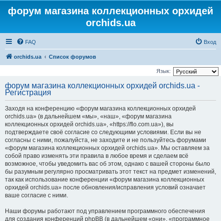
форум магазина коллекционных орхидей
orchids.ua
FAQ
Вход
orchids.ua
Список форумов
Язык:
форум магазина коллекционных орхидей orchids.ua -
Регистрация
Заходя на конференцию «форум магазина коллекционных орхидей
orchids.ua» (в дальнейшем «мы», «наш», «форум магазина
коллекционных орхидей orchids.ua», «https://flo.com.ua»), вы
подтверждаете своё согласие со следующими условиями. Если вы не
согласны с ними, пожалуйста, не заходите и не пользуйтесь форумами
«форум магазина коллекционных орхидей orchids.ua». Мы оставляем за
собой право изменять эти правила в любое время и сделаем всё
возможное, чтобы уведомить вас об этом, однако с вашей стороны было
бы разумным регулярно просматривать этот текст на предмет изменений,
так как использование конференции «форум магазина коллекционных
орхидей orchids.ua» после обновления/исправления условий означает
ваше согласие с ними.
Наши форумы работают под управлением программного обеспечения
для создания конференций phpBB (в дальнейшем «они», «программное