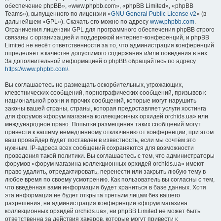
обеспечение phpBB», «www.phpbb.com», «phpBB Limited», «phpBB
Teams»), выпущенного по лицензии «
GNU General Public License v2
» (в
дальнейшем «GPL»). Скачать его можно по адресу
www.phpbb.com
.
Ограничения лицензии GPL для программного обеспечения phpBB строго
связаны с организацией и поддержкой интернет-конференций, и phpBB
Limited не несёт ответственности за то, что администрация конференций
определяет в качестве допустимого содержания и/или поведения в них.
За дополнительной информацией о phpBB обращайтесь по адресу
https://www.phpbb.com/
.
Вы соглашаетесь не размещать оскорбительных, угрожающих,
клеветнических сообщений, порнографических сообщений, призывов к
национальной розни и прочих сообщений, которые могут нарушить
законы вашей страны, страны, которая предоставляет услуги хостинга
для форумов «форум магазина коллекционных орхидей orchids.ua» или
международное право. Попытки размещения таких сообщений могут
привести к вашему немедленному отключению от конференции, при этом
ваш провайдер будет поставлен в известность, если мы сочтём это
нужным. IP-адреса всех сообщений сохраняются для возможности
проведения такой политики. Вы соглашаетесь с тем, что администраторы
форумов «форум магазина коллекционных орхидей orchids.ua» имеют
право удалить, отредактировать, перенести или закрыть любую тему в
любое время по своему усмотрению. Как пользователь вы согласны с тем,
что введённая вами информация будет храниться в базе данных. Хотя
эта информация не будет открыта третьим лицам без вашего
разрешения, ни администрация конференции «форум магазина
коллекционных орхидей orchids.ua», ни phpBB Limited не может быть
ответственна за действия хакеров, которые могут привести к