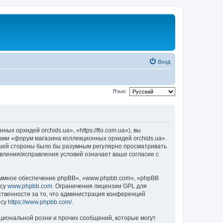
Вход
Язык:
 орхидей orchids.ua», «https://flo.com.ua»), вы
ами «форум магазина коллекционных орхидей orchids.ua».
вашей стороны было бы разумным регулярно просматривать
овления/исправления условий означает ваше согласие с
ммное обеспечение phpBB», «www.phpbb.com», «phpBB
есу
www.phpbb.com
. Ограничения лицензии GPL для
ственности за то, что администрация конференций
есу
https://www.phpbb.com/
.
циональной розни и прочих сообщений, которые могут