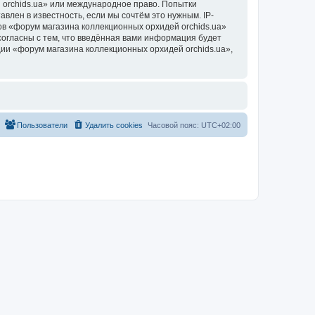
 orchids.ua» или международное право. Попытки
лен в известность, если мы сочтём это нужным. IP-
в «форум магазина коллекционных орхидей orchids.ua»
согласны с тем, что введённая вами информация будет
ии «форум магазина коллекционных орхидей orchids.ua»,
Пользователи
Удалить cookies
Часовой пояс:
UTC+02:00