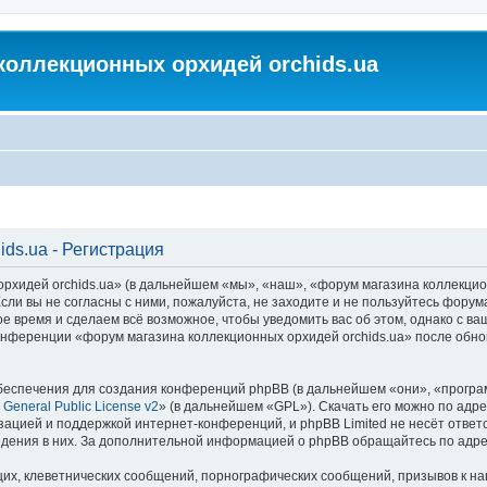
коллекционных орхидей orchids.ua
ds.ua - Регистрация
идей orchids.ua» (в дальнейшем «мы», «наш», «форум магазина коллекционных
ли вы не согласны с ними, пожалуйста, не заходите и не пользуйтесь форум
ое время и сделаем всё возможное, чтобы уведомить вас об этом, однако с 
 конференции «форум магазина коллекционных орхидей orchids.ua» после обн
еспечения для создания конференций phpBB (в дальнейшем «они», «програ
General Public License v2
» (в дальнейшем «GPL»). Скачать его можно по адр
зацией и поддержкой интернет-конференций, и phpBB Limited не несёт ответ
ведения в них. За дополнительной информацией о phpBB обращайтесь по адр
их, клеветнических сообщений, порнографических сообщений, призывов к на