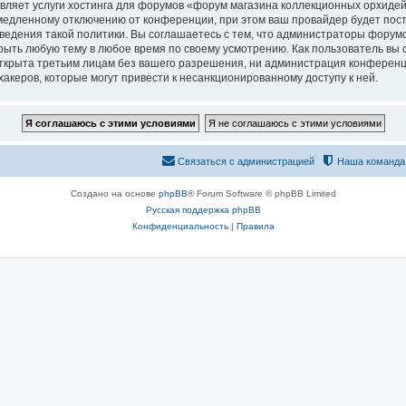
вляет услуги хостинга для форумов «форум магазина коллекционных орхидей
едленному отключению от конференции, при этом ваш провайдер будет постав
едения такой политики. Вы соглашаетесь с тем, что администраторы форумо
рыть любую тему в любое время по своему усмотрению. Как пользователь вы 
открыта третьим лицам без вашего разрешения, ни администрация конференц
хакеров, которые могут привести к несанкционированному доступу к ней.
Связаться с администрацией
Наша команда
Создано на основе
phpBB
® Forum Software © phpBB Limited
Русская поддержка phpBB
Конфиденциальность
|
Правила