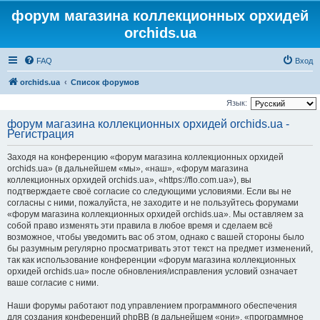
форум магазина коллекционных орхидей
orchids.ua
FAQ
Вход
orchids.ua
Список форумов
Язык:
форум магазина коллекционных орхидей orchids.ua -
Регистрация
Заходя на конференцию «форум магазина коллекционных орхидей
orchids.ua» (в дальнейшем «мы», «наш», «форум магазина
коллекционных орхидей orchids.ua», «https://flo.com.ua»), вы
подтверждаете своё согласие со следующими условиями. Если вы не
согласны с ними, пожалуйста, не заходите и не пользуйтесь форумами
«форум магазина коллекционных орхидей orchids.ua». Мы оставляем за
собой право изменять эти правила в любое время и сделаем всё
возможное, чтобы уведомить вас об этом, однако с вашей стороны было
бы разумным регулярно просматривать этот текст на предмет изменений,
так как использование конференции «форум магазина коллекционных
орхидей orchids.ua» после обновления/исправления условий означает
ваше согласие с ними.
Наши форумы работают под управлением программного обеспечения
для создания конференций phpBB (в дальнейшем «они», «программное