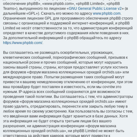
обеспечение phpBB», «www.phpbb.com», «phpBB Limited», «phpBB
Teams»), выпущенного по лицензии «
GNU General Public License v2
» (в
дальнейшем «GPL»). Скачать его можно по адресу
www.phpbb.com
.
Ограничения лицензии GPL для программного обеспечения phpBB строго
связаны с организацией и поддержкой интернет-конференций, и phpBB
Limited не несёт ответственности за то, что администрация конференций
определяет в качестве допустимого содержания и/или поведения в них.
За дополнительной информацией о phpBB обращайтесь по адресу
https://www.phpbb.com/
.
Вы соглашаетесь не размещать оскорбительных, угрожающих,
клеветнических сообщений, порнографических сообщений, призывов к
национальной розни и прочих сообщений, которые могут нарушить
законы вашей страны, страны, которая предоставляет услуги хостинга
для форумов «форум магазина коллекционных орхидей orchids.ua» или
международное право. Попытки размещения таких сообщений могут
привести к вашему немедленному отключению от конференции, при этом
ваш провайдер будет поставлен в известность, если мы сочтём это
нужным. IP-адреса всех сообщений сохраняются для возможности
проведения такой политики. Вы соглашаетесь с тем, что администраторы
форумов «форум магазина коллекционных орхидей orchids.ua» имеют
право удалить, отредактировать, перенести или закрыть любую тему в
любое время по своему усмотрению. Как пользователь вы согласны с тем,
что введённая вами информация будет храниться в базе данных. Хотя
эта информация не будет открыта третьим лицам без вашего
разрешения, ни администрация конференции «форум магазина
коллекционных орхидей orchids.ua», ни phpBB Limited не может быть
ответственна за действия хакеров, которые могут привести к