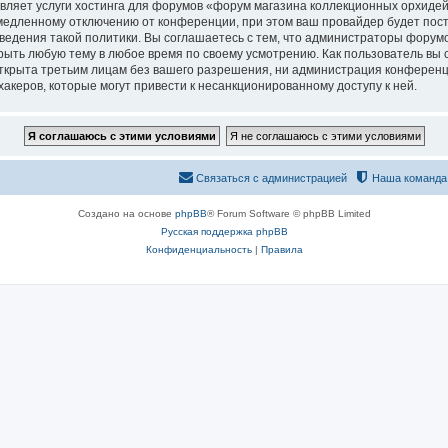
вляет услуги хостинга для форумов «форум магазина коллекционных орхидей
едленному отключению от конференции, при этом ваш провайдер будет постав
едения такой политики. Вы соглашаетесь с тем, что администраторы форумо
рыть любую тему в любое время по своему усмотрению. Как пользователь вы 
открыта третьим лицам без вашего разрешения, ни администрация конференц
хакеров, которые могут привести к несанкционированному доступу к ней.
Связаться с администрацией
Наша команда
Создано на основе
phpBB
® Forum Software © phpBB Limited
Русская поддержка phpBB
Конфиденциальность
|
Правила