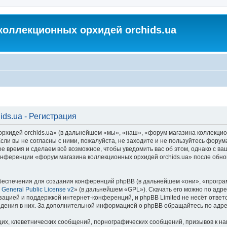
коллекционных орхидей orchids.ua
ds.ua - Регистрация
идей orchids.ua» (в дальнейшем «мы», «наш», «форум магазина коллекционных
ли вы не согласны с ними, пожалуйста, не заходите и не пользуйтесь форум
ое время и сделаем всё возможное, чтобы уведомить вас об этом, однако с 
 конференции «форум магазина коллекционных орхидей orchids.ua» после обн
еспечения для создания конференций phpBB (в дальнейшем «они», «програ
General Public License v2
» (в дальнейшем «GPL»). Скачать его можно по адр
зацией и поддержкой интернет-конференций, и phpBB Limited не несёт ответ
ведения в них. За дополнительной информацией о phpBB обращайтесь по адр
их, клеветнических сообщений, порнографических сообщений, призывов к на