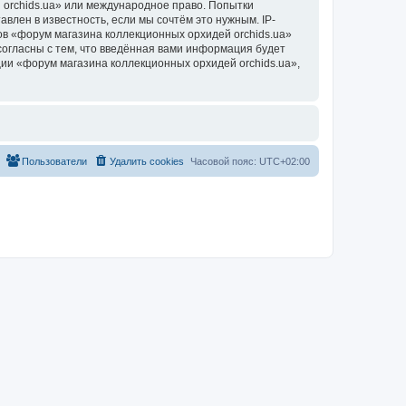
 orchids.ua» или международное право. Попытки
лен в известность, если мы сочтём это нужным. IP-
в «форум магазина коллекционных орхидей orchids.ua»
согласны с тем, что введённая вами информация будет
ии «форум магазина коллекционных орхидей orchids.ua»,
Пользователи
Удалить cookies
Часовой пояс:
UTC+02:00