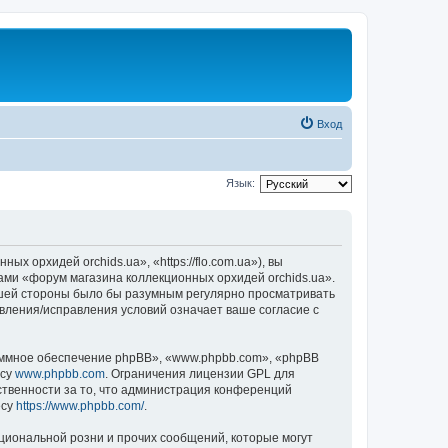
Вход
Язык:
 орхидей orchids.ua», «https://flo.com.ua»), вы
ами «форум магазина коллекционных орхидей orchids.ua».
вашей стороны было бы разумным регулярно просматривать
овления/исправления условий означает ваше согласие с
ммное обеспечение phpBB», «www.phpbb.com», «phpBB
есу
www.phpbb.com
. Ограничения лицензии GPL для
ственности за то, что администрация конференций
есу
https://www.phpbb.com/
.
циональной розни и прочих сообщений, которые могут