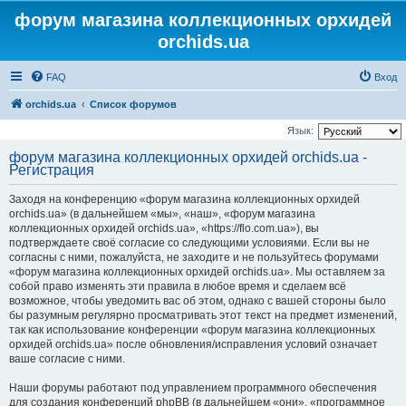
форум магазина коллекционных орхидей
orchids.ua
FAQ
Вход
orchids.ua
Список форумов
Язык:
форум магазина коллекционных орхидей orchids.ua -
Регистрация
Заходя на конференцию «форум магазина коллекционных орхидей
orchids.ua» (в дальнейшем «мы», «наш», «форум магазина
коллекционных орхидей orchids.ua», «https://flo.com.ua»), вы
подтверждаете своё согласие со следующими условиями. Если вы не
согласны с ними, пожалуйста, не заходите и не пользуйтесь форумами
«форум магазина коллекционных орхидей orchids.ua». Мы оставляем за
собой право изменять эти правила в любое время и сделаем всё
возможное, чтобы уведомить вас об этом, однако с вашей стороны было
бы разумным регулярно просматривать этот текст на предмет изменений,
так как использование конференции «форум магазина коллекционных
орхидей orchids.ua» после обновления/исправления условий означает
ваше согласие с ними.
Наши форумы работают под управлением программного обеспечения
для создания конференций phpBB (в дальнейшем «они», «программное