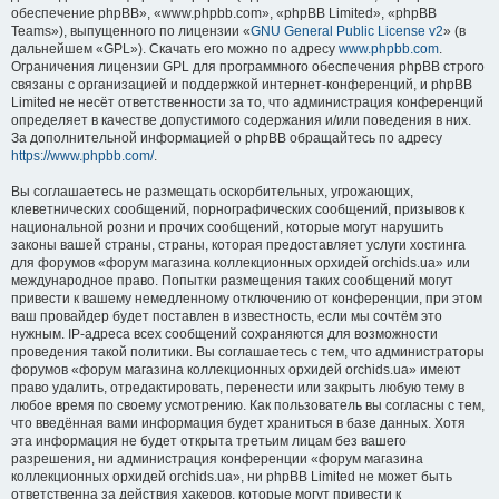
обеспечение phpBB», «www.phpbb.com», «phpBB Limited», «phpBB
Teams»), выпущенного по лицензии «
GNU General Public License v2
» (в
дальнейшем «GPL»). Скачать его можно по адресу
www.phpbb.com
.
Ограничения лицензии GPL для программного обеспечения phpBB строго
связаны с организацией и поддержкой интернет-конференций, и phpBB
Limited не несёт ответственности за то, что администрация конференций
определяет в качестве допустимого содержания и/или поведения в них.
За дополнительной информацией о phpBB обращайтесь по адресу
https://www.phpbb.com/
.
Вы соглашаетесь не размещать оскорбительных, угрожающих,
клеветнических сообщений, порнографических сообщений, призывов к
национальной розни и прочих сообщений, которые могут нарушить
законы вашей страны, страны, которая предоставляет услуги хостинга
для форумов «форум магазина коллекционных орхидей orchids.ua» или
международное право. Попытки размещения таких сообщений могут
привести к вашему немедленному отключению от конференции, при этом
ваш провайдер будет поставлен в известность, если мы сочтём это
нужным. IP-адреса всех сообщений сохраняются для возможности
проведения такой политики. Вы соглашаетесь с тем, что администраторы
форумов «форум магазина коллекционных орхидей orchids.ua» имеют
право удалить, отредактировать, перенести или закрыть любую тему в
любое время по своему усмотрению. Как пользователь вы согласны с тем,
что введённая вами информация будет храниться в базе данных. Хотя
эта информация не будет открыта третьим лицам без вашего
разрешения, ни администрация конференции «форум магазина
коллекционных орхидей orchids.ua», ни phpBB Limited не может быть
ответственна за действия хакеров, которые могут привести к